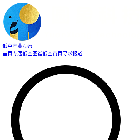
低空产业观察
首页
专题
低空图谱
低空黄页
寻求报道