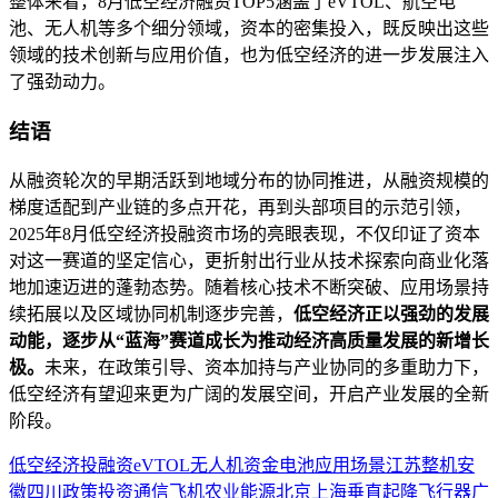
整体来看，8月低空经济融资TOP5涵盖了eVTOL、航空电
池、无人机等多个细分领域，资本的密集投入，既反映出这些
领域的技术创新与应用价值，也为低空经济的进一步发展注入
了强劲动力。
结语
从融资轮次的早期活跃到地域分布的协同推进，从融资规模的
梯度适配到产业链的多点开花，再到头部项目的示范引领，
2025年8月低空经济投融资市场的亮眼表现，不仅印证了资本
对这一赛道的坚定信心，更折射出行业从技术探索向商业化落
地加速迈进的蓬勃态势。随着核心技术不断突破、应用场景持
续拓展以及区域协同机制逐步完善，
低空经济正以强劲的发展
动能，逐步从“蓝海”赛道成长为推动经济高质量发展的新增长
极。
未来，在政策引导、资本加持与产业协同的多重助力下，
低空经济有望迎来更为广阔的发展空间，开启产业发展的全新
阶段。
低空经济
投融资
eVTOL
无人机
资金
电池
应用场景
江苏
整机
安
徽
四川
政策
投资
通信
飞机
农业
能源
北京
上海
垂直起降飞行器
广