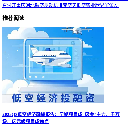
东
浙江
重庆
河北
航空发动机
追梦空天
低空农业
欣界能源
AI
推荐阅读
2025Q3低空经济融资报告：早期项目成“吸金”主力，千万
级、亿元级项目成焦点