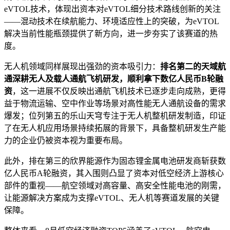
eVTOL技术，体现出资本对eVTOL细分技术路线创新的关注
——混动技术在续航能力、环境适应性上的突破，为eVTOL
解决当前性能瓶颈提供了新方向，进一步夯实了该赛道的热
度。
无人机领域同样展现出强劲的资本吸引力：
排名第二的天域航
通深耕无人及载人通航飞机研发，顺利拿下数亿人民币B轮融
资
，这一进展不仅反映出通航飞机技术已逐步走向成熟，更得
益于物流运输、空中作业等场景对高性能无人通航设备的需求
爆发；位列第五的乐山天穹专注于无人机整机研发制造，印证
了在无人机应用场景持续拓展的背景下，具备整机研发生产能
力的企业仍被资本视为重要布局。
此外，排在第三的欣界能源作为固态锂金属电池研发商斩获数
亿人民币A轮融资，其入围则凸显了资本对低空经济上游核心
部件的重视——航空领域对高容量、高安全性能电池的刚需，
让能源解决方案成为支撑eVTOL、无人机等赛道发展的关键
保障。