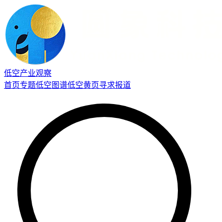
低空产业观察
首页
专题
低空图谱
低空黄页
寻求报道