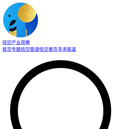
低空产业观察
首页
专题
低空图谱
低空黄页
寻求报道