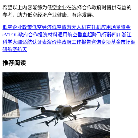
希望以上内容能够为低空企业在选择合作政府时提供有益的
参考，助力低空经济产业健康、有序发展。
低空企业
政策
低空经济
低空旅游
无人机
直升机
应用场景
资金
eVTOL
政府合作
投资
材料
通用航空
垂直起降飞行器
四川
浙江
科学
大疆
适航认证
表演
价格
政府工作报告
咨询
专项基金
市场调
研
航空航天
推荐阅读