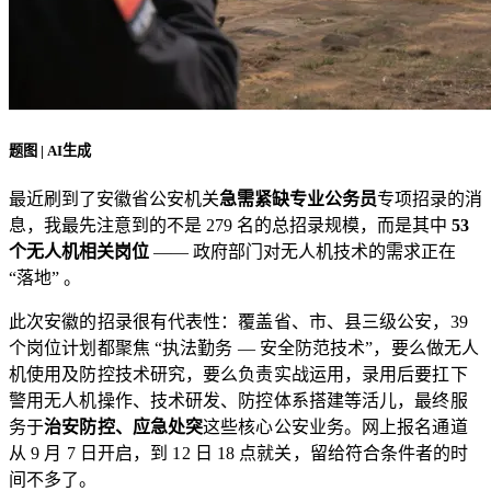
题图 | AI生成
最近刷到了安徽省公安机关
急需紧缺专业公务员
专项招录的消
息，我最先注意到的不是 279 名的总招录规模，而是其中
53
个无人机相关岗位
—— 政府部门对无人机技术的需求正在
“落地” 。
此次安徽的招录很有代表性：覆盖省、市、县三级公安，39
个岗位计划都聚焦 “执法勤务 — 安全防范技术”，要么做无人
机使用及防控技术研究，要么负责实战运用，录用后要扛下
警用无人机操作、技术研发、防控体系搭建等活儿，最终服
务于
治安防控、应急处突
这些核心公安业务。网上报名通道
从 9 月 7 日开启，到 12 日 18 点就关，留给符合条件者的时
间不多了。