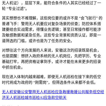
无人机证），层层下来，能符合条件的人其实已经经过了一
轮 “专业过滤”。
其实想想也不难理解，这些岗位要的或许不是 “会飞就行” 的
普通飞手：警用无人机要应对复杂场景的侦查；防控体系搭
建要结合实战需求，得懂业务逻辑；甚至日常操作都可能涉
及敏感数据和紧急任务。这些专业背景和资质认证，即是一
道筛选的门槛，或许也是为了任务的安全。
对想往这个方向发展的人来说，安徽这次的招录既是机会，
也是提醒：想挤入政府系统的无人机岗位，先把学历、专业
基础打牢，再把资格证拿到手，或许才能在未来更多的招录
中抓住机会。
现在进入体制内越来越难，即使无人机巡检在接下来的低空
时代将成为政府的 “刚需岗”，但筛选条件从来都不会低。
无人机
安徽
公安
警用无人机
巡检
应急救援
救援
公共服务
低空经
济
无人机巡检
城市巡检
AI
应急
航空航天