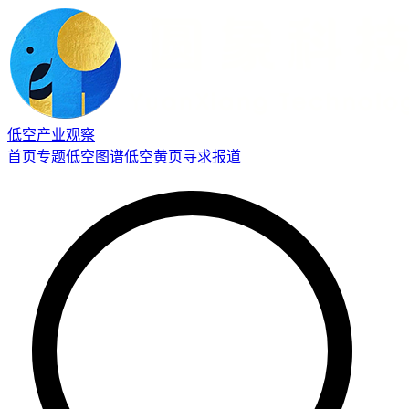
低空产业观察
首页
专题
低空图谱
低空黄页
寻求报道