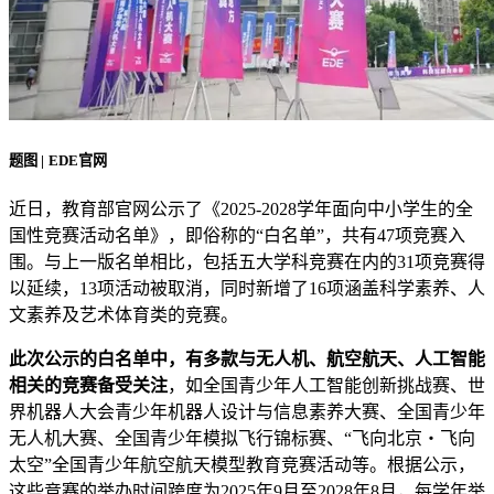
题图 | EDE官网
近日，教育部官网公示了《2025-2028学年面向中小学生的全
国性竞赛活动名单》，即俗称的“白名单”，共有47项竞赛入
围。与上一版名单相比，包括五大学科竞赛在内的31项竞赛得
以延续，13项活动被取消，同时新增了16项涵盖科学素养、人
文素养及艺术体育类的竞赛。
此次公示的白名单中，有多款与无人机、航空航天、人工智能
相关的竞赛备受关注
，如全国青少年人工智能创新挑战赛、世
界机器人大会青少年机器人设计与信息素养大赛、全国青少年
无人机大赛、全国青少年模拟飞行锦标赛、“飞向北京・飞向
太空”全国青少年航空航天模型教育竞赛活动等。根据公示，
这些竞赛的举办时间跨度为2025年9月至2028年8月，每学年举