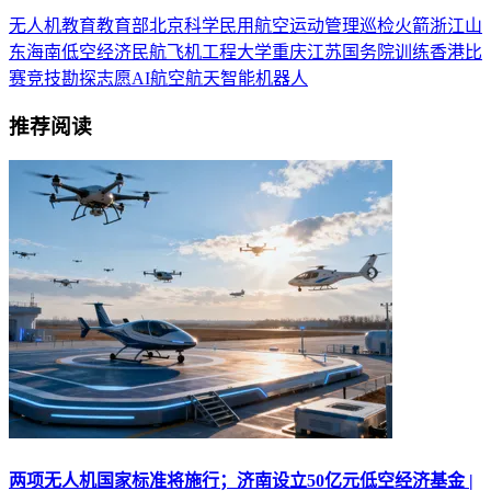
无人机
教育
教育部
北京
科学
民用
航空运动
管理
巡检
火箭
浙江
山
东
海南
低空经济
民航
飞机
工程
大学
重庆
江苏
国务院
训练
香港
比
赛
竞技
勘探
志愿
AI
航空航天
智能机器人
推荐阅读
两项无人机国家标准将施行；济南设立50亿元低空经济基金 |