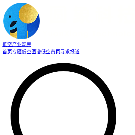
低空产业观察
首页
专题
低空图谱
低空黄页
寻求报道