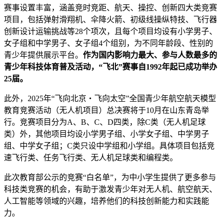
赛事设置丰富，涵盖竞时竞距、航天、操控、创新四大类竞赛
项目，包括弹射滑翔机、伞降火箭、初级线操纵特技、飞行器
创新设计运输挑战等28个项次，且每个项目均设有小学男子、
女子组和中学男子、女子组4个组别，为不同年龄段、性别的
青少年提供展示平台。
作为国内影响力最大、参与人数最多的
青少年科技体育普及活动，“飞北”赛事自1992年起已成功举办
25届。
此外，2025年“飞向北京・飞向太空”全国青少年航空航天模型
教育竞赛活动（无人机项目）总决赛将于10月在山东青岛举
行。竞赛项目分为A、B、C、D四类，除C类（无人机足球
类）外，其他项目均设小学男子组、小学女子组、中学男子
组、中学女子组；C类只设中学组和小学组。具体项目包括竞
速飞行类、任务飞行类、无人机足球类和编程类。
此次教育部公示的竞赛“白名单”，为中小学生提供了更多参与
科技类竞赛的机会，有助于激发青少年对无人机、航空航天、
人工智能等领域的兴趣，培养他们的科技创新能力和实践能
力。