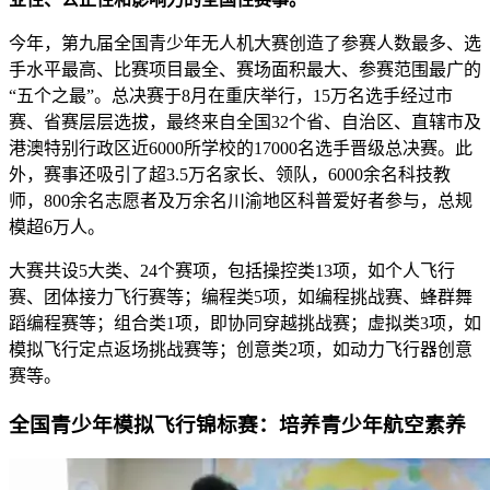
今年，第九届全国青少年无人机大赛创造了参赛人数最多、选
手水平最高、比赛项目最全、赛场面积最大、参赛范围最广的
“五个之最”。总决赛于8月在重庆举行，15万名选手经过市
赛、省赛层层选拔，最终来自全国32个省、自治区、直辖市及
港澳特别行政区近6000所学校的17000名选手晋级总决赛。此
外，赛事还吸引了超3.5万名家长、领队，6000余名科技教
师，800余名志愿者及万余名川渝地区科普爱好者参与，总规
模超6万人。
大赛共设5大类、24个赛项，包括操控类13项，如个人飞行
赛、团体接力飞行赛等；编程类5项，如编程挑战赛、蜂群舞
蹈编程赛等；组合类1项，即协同穿越挑战赛；虚拟类3项，如
模拟飞行定点返场挑战赛等；创意类2项，如动力飞行器创意
赛等。
全国青少年模拟飞行锦标赛：培养青少年航空素养