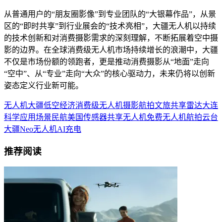
从普通用户的“朋友圈影像”到专业团队的“大银幕作品”，从景
区的“即时共享”到行业展会的“技术亮相”，大疆无人机以持续
的技术创新和对消费摄影需求的深刻理解，不断拓展着空中摄
影的边界。在全球消费级无人机市场持续增长的浪潮中，大疆
不仅是市场份额的领跑者，更是推动消费摄影从“地面”走向
“空中”、从“专业”走向“大众”的核心驱动力，未来仍将以创新
姿态定义行业新可能。
无人机
大疆
低空经济
消费级无人机
摄影
航拍
文旅
共享
雷达
大连
科学
应用场景
民航
美国
传感器
共享无人机
免费
无人机航拍
云台
大疆Neo无人机
AI
充电
推荐阅读