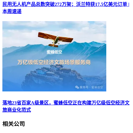
民用无人机产品总数突破272万架；沃兰特获17.5亿美元订单 |
本周速递
落地23省百家A级景区，蜜蜂低空正在构建万亿级低空经济文
旅商业化范式
相关公司