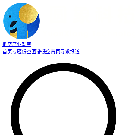
低空产业观察
首页
专题
低空图谱
低空黄页
寻求报道