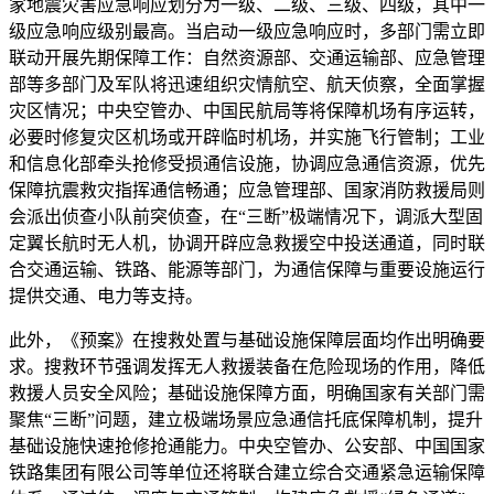
家地震灾害应急响应划分为一级、二级、三级、四级，其中一
级应急响应级别最高。当启动一级应急响应时，多部门需立即
联动开展先期保障工作：自然资源部、交通运输部、应急管理
部等多部门及军队将迅速组织灾情航空、航天侦察，全面掌握
灾区情况；中央空管办、中国民航局等将保障机场有序运转，
必要时修复灾区机场或开辟临时机场，并实施飞行管制；工业
和信息化部牵头抢修受损通信设施，协调应急通信资源，优先
保障抗震救灾指挥通信畅通；应急管理部、国家消防救援局则
会派出侦查小队前突侦查，在“三断”极端情况下，调派大型固
定翼长航时无人机，协调开辟应急救援空中投送通道，同时联
合交通运输、铁路、能源等部门，为通信保障与重要设施运行
提供交通、电力等支持。
此外，《预案》在搜救处置与基础设施保障层面均作出明确要
求。搜救环节强调发挥无人救援装备在危险现场的作用，降低
救援人员安全风险；基础设施保障方面，明确国家有关部门需
聚焦“三断”问题，建立极端场景应急通信托底保障机制，提升
基础设施快速抢修抢通能力。中央空管办、公安部、中国国家
铁路集团有限公司等单位还将联合建立综合交通紧急运输保障