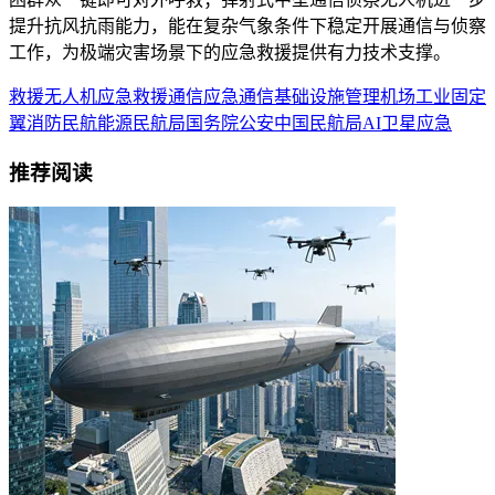
提升抗风抗雨能力，能在复杂气象条件下稳定开展通信与侦察
工作，为极端灾害场景下的应急救援提供有力技术支撑。
救援
无人机
应急救援
通信
应急通信
基础设施
管理
机场
工业
固定
翼
消防
民航
能源
民航局
国务院
公安
中国民航局
AI
卫星
应急
推荐阅读