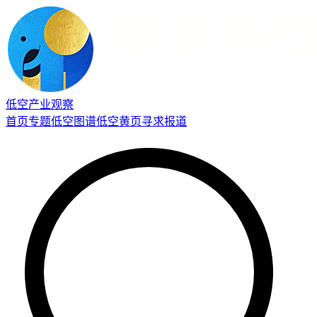
低空产业观察
首页
专题
低空图谱
低空黄页
寻求报道