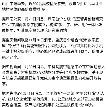
山西中阳举办，近300名高校精英参赛，设置"村飞"活动让当
地村民体验高仿真模拟飞行。
据湖南公安11月29日消息，湖南首个省级"低空警务创新研究
中心"在湖南警察学院成立，构建"警、学、研、用"一体化发
展格局，打造低空警务理论研究策源地。
据重庆新闻联播11月30日消息，重庆首个融合"城市数字底
座"的低空飞行智能管服平台即将投用，飞行审批简化为手机
一键申报秒级响应，中心城区已建成起降设施142个、保障设
施5424个。
据央视新闻11月30日消息，中科院航空遥感中心在中国遥感大
会发布高分辨率机载SAR地物分类等4个典型数据集，基于现
有航空遥感数据已制作完成30余个典型数据集向社会开放共
享。
据国先中心12月1日消息，合肥依托"一网统飞"平台打造"无人
机+绕城高速管理"示范场景，105公里绕城高速部署13座机巢
实现全覆盖，双节期间追尾事件处置最快仅用3分30秒。