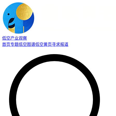
低空产业观察
首页
专题
低空图谱
低空黄页
寻求报道