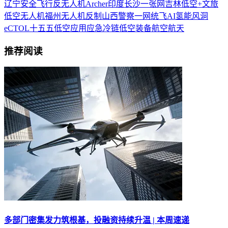
辽宁
安全飞行
反无人机
Archer
印度
长沙
一张网
吉林
低空+文旅
低空无人机
福州
无人机反制
山西
警察
一网统飞
AI
氢能
风洞
eCTOL
十五五
低空应用
应急
冷链
低空装备
航空航天
推荐阅读
多部门密集发力筑根基，投融资持续升温 | 本周速递