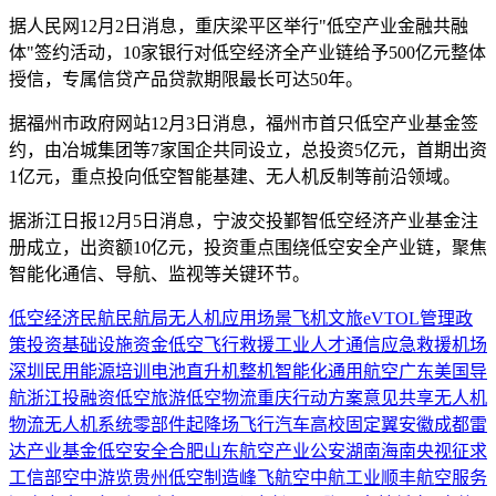
据人民网12月2日消息，重庆梁平区举行"低空产业金融共融
体"签约活动，10家银行对低空经济全产业链给予500亿元整体
授信，专属信贷产品贷款期限最长可达50年。
据福州市政府网站12月3日消息，福州市首只低空产业基金签
约，由冶城集团等7家国企共同设立，总投资5亿元，首期出资
1亿元，重点投向低空智能基建、无人机反制等前沿领域。
据浙江日报12月5日消息，宁波交投鄞智低空经济产业基金注
册成立，出资额10亿元，投资重点围绕低空安全产业链，聚焦
智能化通信、导航、监视等关键环节。
低空经济
民航
民航局
无人机
应用场景
飞机
文旅
eVTOL
管理
政
策
投资
基础设施
资金
低空飞行
救援
工业
人才
通信
应急救援
机场
深圳
民用
能源
培训
电池
直升机
整机
智能化
通用航空
广东
美国
导
航
浙江
投融资
低空旅游
低空物流
重庆
行动方案
意见
共享
无人机
物流
无人机系统
零部件
起降场
飞行汽车
高校
固定翼
安徽
成都
雷
达
产业基金
低空安全
合肥
山东
航空产业
公安
湖南
海南
央视
征求
工信部
空中游览
贵州
低空制造
峰飞航空
中航工业
顺丰
航空服务