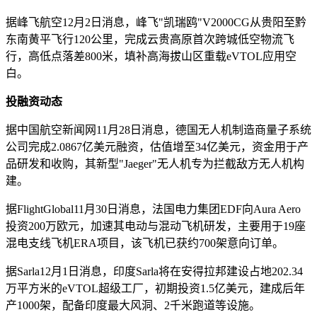
据峰飞航空12月2日消息，峰飞"凯瑞鸥"V2000CG从贵阳至黔
东南黄平飞行120公里，完成云贵高原首次跨城低空物流飞
行，高低点落差800米，填补高海拔山区重载eVTOL应用空
白。
投融资动态
据中国航空新闻网11月28日消息，德国无人机制造商量子系统
公司完成2.0867亿美元融资，估值增至34亿美元，资金用于产
品研发和收购，其新型"Jaeger"无人机专为拦截敌方无人机构
建。
据FlightGlobal11月30日消息，法国电力集团EDF向Aura Aero
投资200万欧元，加速其电动与混动飞机研发，主要用于19座
混电支线飞机ERA项目，该飞机已获约700架意向订单。
据Sarla12月1日消息，印度Sarla将在安得拉邦建设占地202.34
万平方米的eVTOL超级工厂，初期投资1.5亿美元，建成后年
产1000架，配备印度最大风洞、2千米跑道等设施。