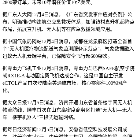
2800架订单，未来10年潜在价值10亿美元。
据广东人大网12月4日消息，《广东省突发事件应对条例》公
布，明确推动构建航空应急救援体系，加强镇村直升机起降点
布局，拓展直升机、无人机等在应急救援领域应用。
据中国气象局网站12月4日消息，成都在龙泉驿区打造全省首
个"无人机医疗物流配送气象监测服务示范点"，气象数据融入
迅蚁无人机云端平台，已保障安全飞行超600架次。
据零重力飞机工业12月4日消息，零重力与巴西SAFE航空学院
就RX1E-A电动固定翼飞机达成合作，这是中国自主研发
eCTOL产品首次登陆南美通航市场，核心零部件100%国产
化。
据大众日报12月5日消息，济南开通山东省首条楼宇间无人机
物流航线，顺丰首次在山东高密度商务区打通"无人机—无人
车—楼宇机器人"三段式运输网络。
据每日经济新闻12月5日消息，安徽省低空科技发展公司成
立，注册资本1亿元，由安徽建工集团、合肥物流控股、合肥