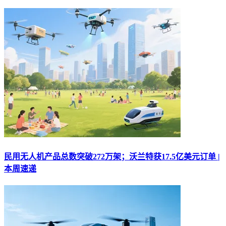
民用无人机产品总数突破272万架；沃兰特获17.5亿美元订单 |
本周速递