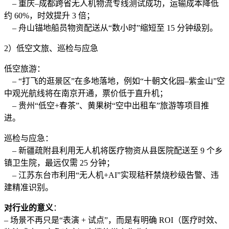
– 重庆–成都跨省无人机物流专线测试成功，运输成本降低
约 60%，时效提升 3 倍；
– 舟山锚地船员物资配送从“数小时”缩短至 15 分钟级别。
2）低空文旅、巡检与应急
低空旅游：
– “打飞的逛景区”在多地落地，例如“十朝文化园–紫金山”空
中观光航线将在南京开通，票价低于直升机；
– 贵州“低空+春茶”、黄果树“空中出租车”旅游等项目推
进。
巡检与应急：
– 新疆疏附县利用无人机将医疗物资从县医院配送至 9 个乡
镇卫生院，最远仅需 25 分钟；
– 江苏东台市利用“无人机+AI”实现秸秆禁烧秒级告警、违
建精准识别。
对行业的意义
：
– 场景不再只是“表演 + 试点”，而是有明确 ROI（医疗时效、