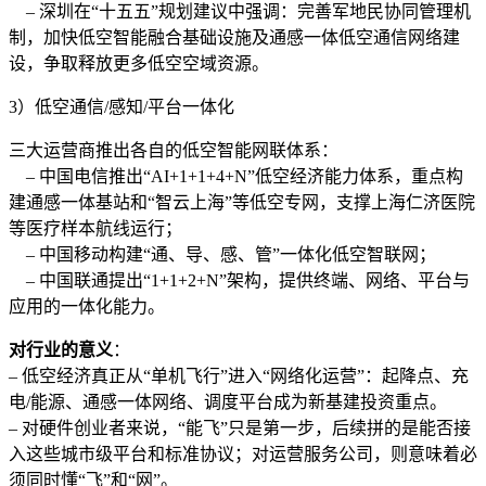
– 深圳在“十五五”规划建议中强调：完善军地民协同管理机
制，加快低空智能融合基础设施及通感一体低空通信网络建
设，争取释放更多低空空域资源。
3）低空通信/感知/平台一体化
三大运营商推出各自的低空智能网联体系：
– 中国电信推出“AI+1+1+4+N”低空经济能力体系，重点构
建通感一体基站和“智云上海”等低空专网，支撑上海仁济医院
等医疗样本航线运行；
– 中国移动构建“通、导、感、管”一体化低空智联网；
– 中国联通提出“1+1+2+N”架构，提供终端、网络、平台与
应用的一体化能力。
对行业的意义
：
– 低空经济真正从“单机飞行”进入“网络化运营”：起降点、充
电/能源、通感一体网络、调度平台成为新基建投资重点。
– 对硬件创业者来说，“能飞”只是第一步，后续拼的是能否接
入这些城市级平台和标准协议；对运营服务公司，则意味着必
须同时懂“飞”和“网”。