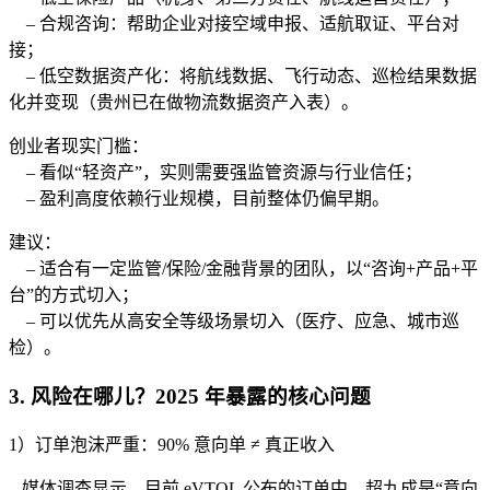
– 合规咨询：帮助企业对接空域申报、适航取证、平台对
接；
– 低空数据资产化：将航线数据、飞行动态、巡检结果数据
化并变现（贵州已在做物流数据资产入表）。
创业者现实门槛：
– 看似“轻资产”，实则需要强监管资源与行业信任；
– 盈利高度依赖行业规模，目前整体仍偏早期。
建议：
– 适合有一定监管/保险/金融背景的团队，以“咨询+产品+平
台”的方式切入；
– 可以优先从高安全等级场景切入（医疗、应急、城市巡
检）。
3. 风险在哪儿？2025 年暴露的核心问题
1）订单泡沫严重：90% 意向单 ≠ 真正收入
– 媒体调查显示，目前 eVTOL 公布的订单中，超九成是“意向