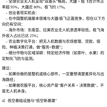
– 全球农业无人机呈现“双寡头”格局，大疆 + 极飞合计市占
率超 95%，大疆近 80%，极飞约 17%。
– 创业者现实机会：
– 在中国整机端基本很难与大疆/极飞正面竞争，但在以下方
向仍有空间：
– 海外市场：东南亚、拉美农业无人机渗透率较低，极飞海
外收入占比已达 25%；
– 农业数字化平台：把无人机数据与农场管理、贷款、保
险、种植决策打通，做“服务+数据”；
– 细分作物与区域深耕：特定经济作物（如茶叶、水果）的
定制化飞防与监测。
建议：
– 如果你做的是整机或核心部件，一定要想清楚差异化与出
海路径；
– 如果做农服平台，核心资产是“客户关系 + 决策数据”，不
是无人机本身。
4）低空基础设施与“低空新基建”