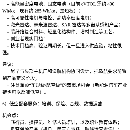
– 高能量密度电池、固态电池（目前 eVTOL 需约 400
Wh/kg，现有约 285 Wh/kg，是短板）；
– 高可靠性电机与电控、高功率密度电机；
– 激光雷达、毫米波雷达、SAR 雷达等多谱系感知产品；
– 碳纤维复合材料、轻量化结构件、增材制造等工艺。
– 创业者现实门槛：
– 技术门槛高、验证周期长，但一旦进入供应链，粘性很
强。
建议：
– 尽早与头部主机厂和适航机构协同设计，把适航要求前置
到产品定义阶段；
– 注意兼顾“车规级/航空级”的双市场机会（新能源汽车产业
链也可以反哺低空）。
6）低空配套服务：培训、保险、合规、数据运营
机会点：
– 飞行员、操控员、维修人员培训，以及职业教育体系；
– 低空保险产品（机身、第三方责任、航线运营责任）；