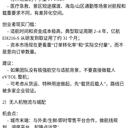
– 医疗急救、景区短途摆渡、海岛/山区通勤等场景对航程和
载重要求不同，有差异化空间。
创业者现实门槛：
– 适航时间和资金成本极高，典型取证周期 2–4 年，亿航
EH216-S 从研发到取证用了约 31 个月；
– 资本市场现在更看重“订单转化率”和“实际交付量”，而不
是意向订单数量。
建议：
– 如果团队没有极强航空与适航背景，不要直接做载人
eVTOL 整机；
– 可考虑从货运、特种用途做起，先“载货后载人”，路线已
被多家企业验证。
2）无人机物流与城配
机会点：
– 城市末端：与外卖/生鲜/即时零售平台合作，做航线规
划、调度平台、起降点运营；