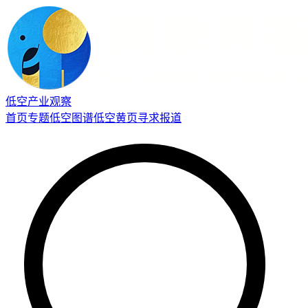
低空产业观察
首页
专题
低空图谱
低空黄页
寻求报道