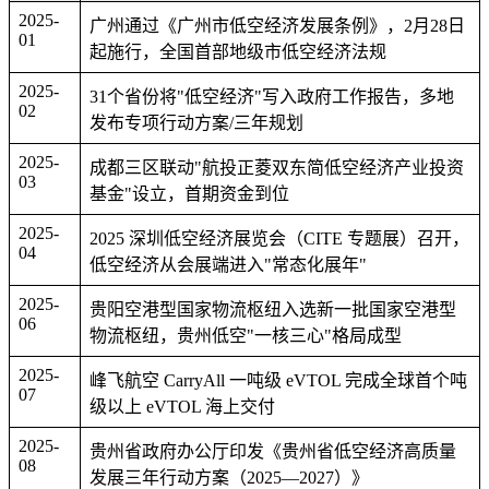
2025-
广州通过《广州市低空经济发展条例》，2月28日
01
起施行，全国首部地级市低空经济法规
2025-
31个省份将"低空经济"写入政府工作报告，多地
02
发布专项行动方案/三年规划
2025-
成都三区联动"航投正菱双东简低空经济产业投资
03
基金"设立，首期资金到位
2025-
2025 深圳低空经济展览会（CITE 专题展）召开，
04
低空经济从会展端进入"常态化展年"
2025-
贵阳空港型国家物流枢纽入选新一批国家空港型
06
物流枢纽，贵州低空"一核三心"格局成型
2025-
峰飞航空 CarryAll 一吨级 eVTOL 完成全球首个吨
07
级以上 eVTOL 海上交付
2025-
贵州省政府办公厅印发《贵州省低空经济高质量
08
发展三年行动方案（2025—2027）》