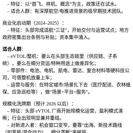
– 特征：以“首飞、样机、概念”为主，政策还在试水。
– 适合人群：有深厚航空/电推进背景的极早期技术团队。
商业化启动期（2024–2025）：
– 特征：头部完成适航“三证”，开始交付与运营试点；地方
政府密集出台条例与补贴；资本集中涌入。
适合人群
：
– eVTOL/整机：要么在头部生态链里（供应链、子系
统），要么在细分货运/特种用途上做差异化；
– 零部件：电池、电机、航电、雷达、复合材料等硬科技公
司，可借整机放量上车；
– 运营与服务：在特定城市/场景扎下去（医疗配送、农林植
保、应急巡检等），做“场景+平台+服务”。
规模化洗牌期（预计 2026 以后）：
– 特征：头部 eVTOL 厂商开始规模化运营，盈利模式清
晰；行业出现明显兼并重组。
– 对新进入者：机会窗口变窄，要靠“出海、新技术路线
（如氢能/混合动力）、细分垄断”来破局。