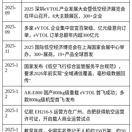
2025-
2025 深圳eVTOL产业发展大会暨低空经济展览会
09
在坪山召开，8大主题展区、300+企业
2025-
多家 eVTOL 企业集中官宣百架级、亿元级意向订
09
单，eVTOL 订单总额年内超300亿元
2025-
2025 国际低空经济博览会在上海国家会展中心举
11
办，300+展商，19+产品全球首发
2025-1
国家发布《低空飞行综合监管服务平台规范》，
2
要求2026年前实现"全域通信覆盖、毫秒级数据回
传"
2025-1
AR-E800 国产800kg级重载 eVTOL 首飞成功；多
2
款800kg级机型首飞/发布
2025-1
亿航 EH216-S 运营方在广州、合肥获得航空运营
2
许可证，开启载人商业运营试点
2025-1
截至年底，全国实名登记无人机约350万架、约50