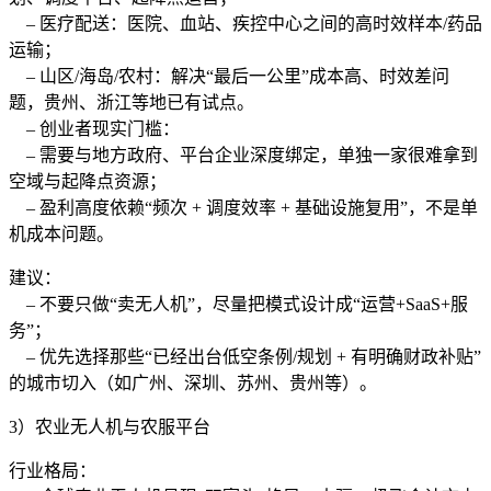
– 医疗配送：医院、血站、疾控中心之间的高时效样本/药品
运输；
– 山区/海岛/农村：解决“最后一公里”成本高、时效差问
题，贵州、浙江等地已有试点。
– 创业者现实门槛：
– 需要与地方政府、平台企业深度绑定，单独一家很难拿到
空域与起降点资源；
– 盈利高度依赖“频次 + 调度效率 + 基础设施复用”，不是单
机成本问题。
建议：
– 不要只做“卖无人机”，尽量把模式设计成“运营+SaaS+服
务”；
– 优先选择那些“已经出台低空条例/规划 + 有明确财政补贴”
的城市切入（如广州、深圳、苏州、贵州等）。
3）农业无人机与农服平台
行业格局：