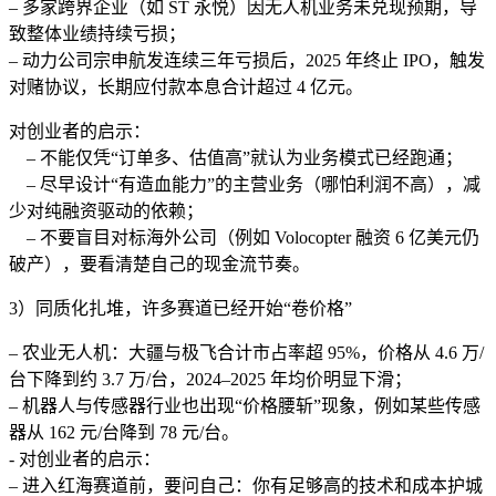
– 多家跨界企业（如 ST 永悦）因无人机业务未兑现预期，导
致整体业绩持续亏损；
– 动力公司宗申航发连续三年亏损后，2025 年终止 IPO，触发
对赌协议，长期应付款本息合计超过 4 亿元。
对创业者的启示：
– 不能仅凭“订单多、估值高”就认为业务模式已经跑通；
– 尽早设计“有造血能力”的主营业务（哪怕利润不高），减
少对纯融资驱动的依赖；
– 不要盲目对标海外公司（例如 Volocopter 融资 6 亿美元仍
破产），要看清楚自己的现金流节奏。
3）同质化扎堆，许多赛道已经开始“卷价格”
– 农业无人机：大疆与极飞合计市占率超 95%，价格从 4.6 万/
台下降到约 3.7 万/台，2024–2025 年均价明显下滑；
– 机器人与传感器行业也出现“价格腰斩”现象，例如某些传感
器从 162 元/台降到 78 元/台。
- 对创业者的启示：
– 进入红海赛道前，要问自己：你有足够高的技术和成本护城