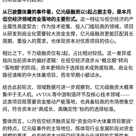
从已披露体量的事件看，亿元级融资以5起占据主导，是本月
低空经济领域资金落地的主要形式。
这一特征与低空经济的产
业属性高度契合：作为技术密集、投入门槛较高的领域，项目
从研发到商业化需要较大资金支撑，亿元级融资更能匹配其长
周期、重投入的需求，也体现资本对优质项目的信心。
相比之下，千万级融资仅有2起，占比相对较低。这一差异或
指向当前资本的偏好逻辑：在低空经济逐步从“概念期”转向
“落地期”的阶段，资本更倾向于选择技术成熟度较高、商业化
路径清晰的中大体量项目，而非早期小额试水。
结合此前轮次、领域数据可进一步观察到，亿元级融资大概率
集中于无人机、eVTOL等中游制造环节及核心技术领域——
这类项目既需要资金推动产能落地，也具备较高的市场想象空
间，符合资本对“高成长、高确定性”标的的选择标准。
整体而言，12月低空经济融资呈现“资金向中大体量项目聚拢”
的特点，亿元级事件的主导地位，既体现行业发展阶段对资金
规模的要求，也反映资本对低空经济商业化进程的实质性布