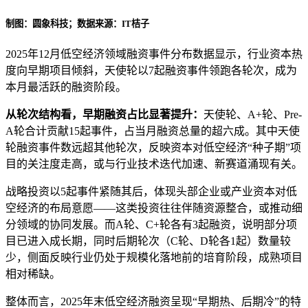
制图：圆象科技；数据来源：IT桔子
2025年12月低空经济领域融资事件分布数据显示，行业资本热
度向早期项目倾斜，天使轮以7起融资事件领跑各轮次，成为
本月最活跃的融资阶段。
从轮次结构看，早期融资占比显著提升：
天使轮、A+轮、Pre-
A轮合计贡献15起事件，占当月融资总量的超六成。其中天使
轮融资事件数远超其他轮次，反映资本对低空经济“种子期”项
目的关注度走高，或与行业技术迭代加速、新赛道涌现有关。
战略投资以5起事件紧随其后，体现头部企业或产业资本对低
空经济的布局意愿——这类投资往往伴随资源整合，或推动细
分领域的协同发展。而A轮、C+轮各有3起融资，说明部分项
目已进入成长期，同时后期轮次（C轮、D轮各1起）数量较
少，侧面反映行业仍处于规模化落地前的培育阶段，成熟项目
相对稀缺。
整体而言，2025年末低空经济融资呈现“早期热、后期冷”的特