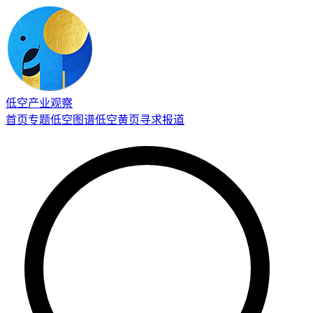
低空产业观察
首页
专题
低空图谱
低空黄页
寻求报道