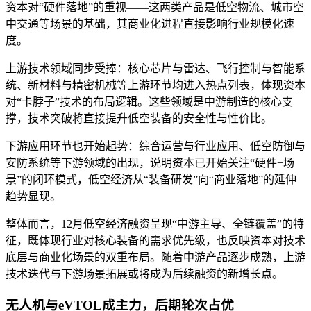
资本对“硬件落地”的重视——这两类产品是低空物流、城市空
中交通等场景的基础，其商业化进程直接影响行业规模化速
度。
上游技术领域同步受捧：核心芯片与雷达、飞行控制与智能系
统、新材料与精密机械等上游环节均进入热点列表，体现资本
对“卡脖子”技术的布局逻辑。这些领域是中游制造的核心支
撑，技术突破将直接提升低空装备的安全性与性价比。
下游应用环节也开始起势：综合运营与行业应用、低空防御与
安防系统等下游领域的出现，说明资本已开始关注“硬件+场
景”的闭环模式，低空经济从“装备研发”向“商业落地”的延伸
趋势显现。
整体而言，12月低空经济融资呈现“中游主导、全链覆盖”的特
征，既体现行业对核心装备的需求优先级，也反映资本对技术
底层与商业化场景的双重布局。随着中游产品逐步成熟，上游
技术迭代与下游场景拓展或将成为后续融资的新增长点。
无人机与eVTOL成主力，后期轮次占优