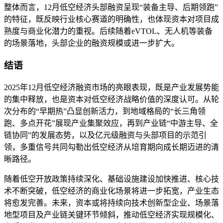
整体而言，12月低空经济头部融资呈现“装备主导、后期领跑”
的特征，既反映行业核心赛道的明确性，也体现资本对项目成
熟度与商业化潜力的重视。后续随着eVTOL、无人机等装备
的场景落地，头部企业的融资规模或进一步扩大。
结语
2025年12月低空经济融资市场的亮眼表现，既是产业发展势能
的集中释放，也是资本对低空经济战略价值的深度认可。从轮
次分布的“早期热”凸显创新活力，到地域格局的“长三角领
跑、多点开花”展现产业集聚效应，再到产业链“中游主导、全
链协同”的发展态势，以及亿元级融资与头部项目的示范引
领，多重信号共同勾勒出低空经济从培育期向成长期迈进的清
晰路径。
随着低空开放政策持续深化、基础设施建设加快推进、核心技
术不断突破，低空经济的商业化场景将进一步拓宽，产业生态
将愈发完善。未来，资本或将持续向技术创新型企业、场景落
地型项目及产业链关键环节倾斜，推动低空经济实现规模化、