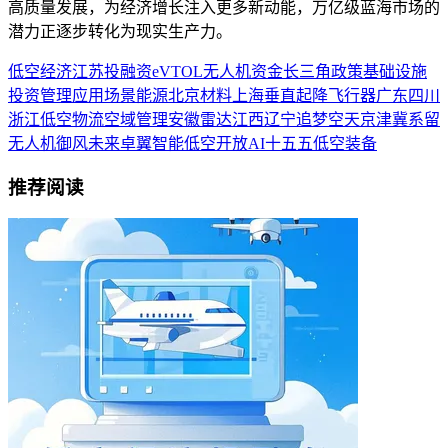
高质量发展，为经济增长注入更多新动能，万亿级蓝海市场的
潜力正逐步转化为现实生产力。
低空经济
江苏
投融资
eVTOL
无人机
资金
长三角
政策
基础设施
投资
管理
应用场景
能源
北京
材料
上海
垂直起降飞行器
广东
四川
浙江
低空物流
空域管理
安徽
雷达
江西
辽宁
追梦空天
京津冀
系留
无人机
御风未来
卓翼智能
低空开放
AI
十五五
低空装备
推荐阅读