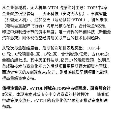
从企业领域看，无人机与eVTOL占据绝对主导：TOP5中4家
企业聚焦低空装备——历正科技（安防无人机）、卓翼智能
（系留无人机）、追梦空天（混动倾转eVTOL）、御风未来
（电动垂直起降飞行器）均布局核心硬件，合计吸金8亿元，
印证中游制造环节的资本热度；唯一跨界的昂创科技（新能源
汽车悬架）则体现低空经济与关联产业的技术协同趋势。
从轮次与金额维度看，后期轮次项目表现突出：TOP5中
C+轮、C轮项目各1家，B轮1家，合计融资6亿元，占TOP5总
金额的超七成。其中历正科技以3亿元C+轮融资登顶，说明具
备成熟技术与商业化能力的后期项目更易获得大额资本青睐；
而追梦空天的A轮融资达2亿元，则反映优质早期项目也能获
得高量级资金支持。
值得注意的是，eVTOL领域在TOP5中占据两席，融资额合计
3亿元
，体现资本对城市空中交通赛道的持续押注——随着低
空政策逐步放开，eVTOL的商业化落地预期正推动资本加速
布局。