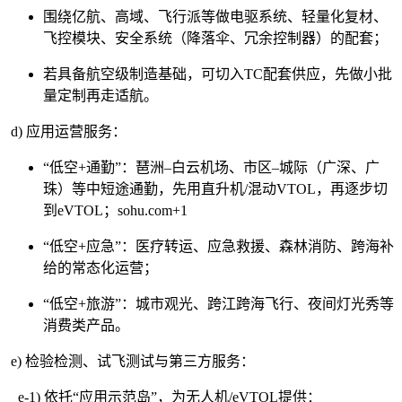
围绕亿航、高域、飞行派等做电驱系统、轻量化复材、
飞控模块、安全系统（降落伞、冗余控制器）的配套；
若具备航空级制造基础，可切入TC配套供应，先做小批
量定制再走适航。
d) 应用运营服务：
“低空+通勤”：琶洲–白云机场、市区–城际（广深、广
珠）等中短途通勤，先用直升机/混动VTOL，再逐步切
到eVTOL；sohu.com+1
“低空+应急”：医疗转运、应急救援、森林消防、跨海补
给的常态化运营；
“低空+旅游”：城市观光、跨江跨海飞行、夜间灯光秀等
消费类产品。
e) 检验检测、试飞测试与第三方服务：
e-1) 依托“应用示范岛”，为无人机/eVTOL提供：