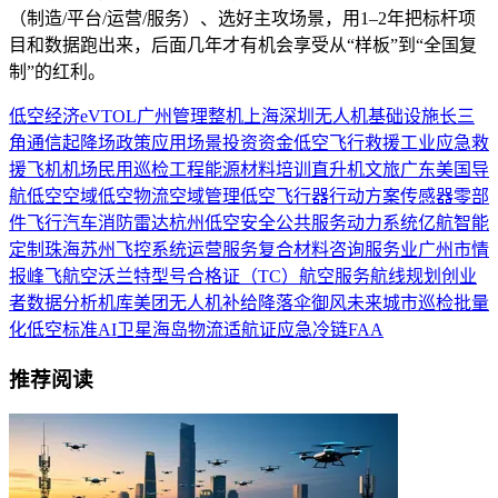
（制造/平台/运营/服务）、选好主攻场景，用1–2年把标杆项
目和数据跑出来，后面几年才有机会享受从“样板”到“全国复
制”的红利。
低空经济
eVTOL
广州
管理
整机
上海
深圳
无人机
基础设施
长三
角
通信
起降场
政策
应用场景
投资
资金
低空飞行
救援
工业
应急救
援
飞机
机场
民用
巡检
工程
能源
材料
培训
直升机
文旅
广东
美国
导
航
低空空域
低空物流
空域管理
低空飞行器
行动方案
传感器
零部
件
飞行汽车
消防
雷达
杭州
低空安全
公共服务
动力系统
亿航智能
定制
珠海
苏州
飞控系统
运营服务
复合材料
咨询
服务业
广州市
情
报
峰飞航空
沃兰特
型号合格证（TC）
航空服务
航线规划
创业
者
数据分析
机库
美团无人机
补给
降落伞
御风未来
城市巡检
批量
化
低空标准
AI
卫星
海岛物流
适航证
应急
冷链
FAA
推荐阅读