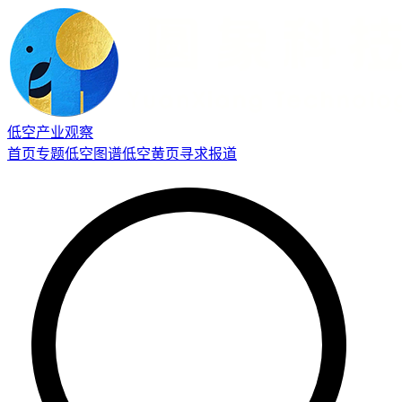
低空产业观察
首页
专题
低空图谱
低空黄页
寻求报道