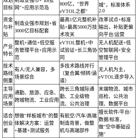
规划
制造业强市+"四张
800亿，"世界
城"，标准体系
目标
网"+应用示范岛
2.0
eVTOL之都"
资金
最高1亿元整机补
改革试点+标准
制造业强市规划+省
与补
贴+最高5000万技
输出，补贴更偏
3000亿目标配套
贴
术攻关
向平台/运营
整机+通信+低空服
eVTOL整机+中
无人机配送+低
产业
务管理平台+应用示
试验证+长三角协
空智联网+安全
特长
范
同
管理平台
技术
多技术路线并行
有人/无人兼容，多
无人机为主，
路线
（复合翼/倾转/涵
场景综合
eVTOL逐步导入
侧重
道）
主导
跨长三角城际通
末端物流、城市
通勤、旅游、应急、
应用
勤、工业级物
巡检、公共治
跨城物流、工业应用
场景
流、公共治理
理、数据平台
擅长软件/平台/
适合
想做"样板城市"的整
有航空/汽车/高端
数据/标准，
创业
体解决方案：运营
制造背景，做整
做"空中基础设
者
+基建+测试服务
机与高端部件
施"