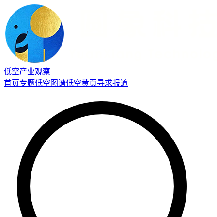
低空产业观察
首页
专题
低空图谱
低空黄页
寻求报道