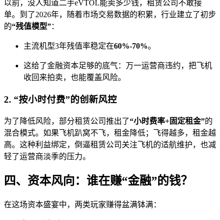
以前，没人知道二手eVTOL能卖多少钱，租赁公司不敢接
单。到了2026年，随着市场交易数据的积累，行业建立了初步
的
“残值模型”
：
主流机型3年残值率稳定在
60%-70%
。
这给了金融资本足够的底气：万一运营商违约，把飞机
收回来拍卖，也能覆盖风险。
2. “按小时付费”的创新风控
为了降低风险，部分租赁公司推出了
“小时费率+固定租金”
的
混合模式。如果飞机趴窝不飞，租金降低；飞得越多，租金越
高。这种利益绑定，倒逼租赁公司关注飞机的适航维护，也减
轻了运营商淡季的压力。
四、资本风向：谁在赚“金融”的钱？
在这场资本盛宴中，两类玩家赚得盆满钵满：