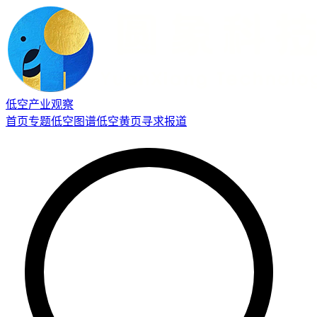
低空产业观察
首页
专题
低空图谱
低空黄页
寻求报道