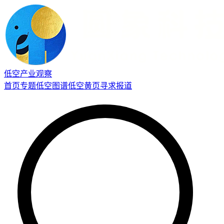
低空产业观察
首页
专题
低空图谱
低空黄页
寻求报道