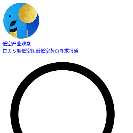
低空产业观察
首页
专题
低空图谱
低空黄页
寻求报道