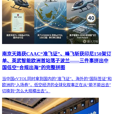
南京天路获CAAC“准飞证”、峰飞斩获印尼150架订
单、英武智能欧洲首站落子波兰——三件事拼出中
国低空“合规出海”的完整拼图
当中国eVTOL同时拿到国内的“准飞证”、海外的“国际签证”和
欧洲的“入场券”，低空经济的全球化叙事正在从“能不能出去”
切换到“怎么大规模出去”。