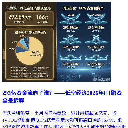
293亿资金流向了谁？——低空经济2026年H1融资
全景拆解
当沃兰特航空一个月内连融两轮、累计融资超50亿元，当
eVTOL整机制造以172亿元拿走大额可追踪口径的76.4%，低
空经济的资本叙事正在从“遍地开花”进入“头部集聚”的新阶段