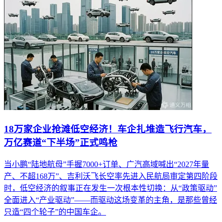
18万家企业抢滩低空经济！车企扎堆造飞行汽车，
万亿赛道“下半场”正式鸣枪
当小鹏“陆地航母”手握7000+订单、广汽高域喊出“2027年量
产、不超168万”、吉利沃飞长空率先进入民航局审定第四阶段
时，低空经济的叙事正在发生一次根本性切换：从“政策驱动”
全面进入“产业驱动”——而驱动这场变革的主角，是那些曾经
只造“四个轮子”的中国车企。