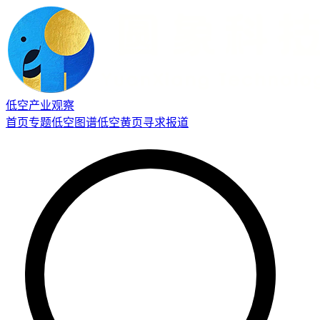
低空产业观察
首页
专题
低空图谱
低空黄页
寻求报道