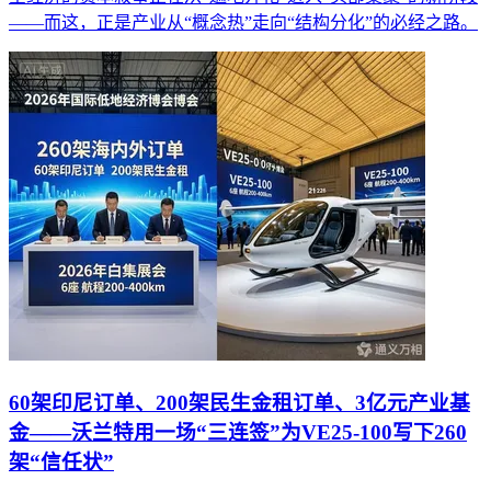
——而这，正是产业从“概念热”走向“结构分化”的必经之路。
60架印尼订单、200架民生金租订单、3亿元产业基
金——沃兰特用一场“三连签”为VE25-100写下260
架“信任状”