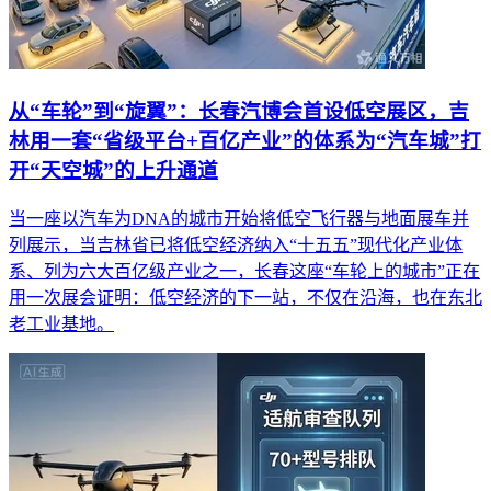
从“车轮”到“旋翼”：长春汽博会首设低空展区，吉
林用一套“省级平台+百亿产业”的体系为“汽车城”打
开“天空城”的上升通道
当一座以汽车为DNA的城市开始将低空飞行器与地面展车并
列展示，当吉林省已将低空经济纳入“十五五”现代化产业体
系、列为六大百亿级产业之一，长春这座“车轮上的城市”正在
用一次展会证明：低空经济的下一站，不仅在沿海，也在东北
老工业基地。