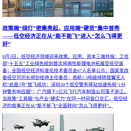
政策端“绿灯”密集亮起，应用端“硬货”集中首秀
——低空经济正在从“能不能飞”进入“怎么飞得更
好”
8月3日，低空经济领域迎来政策、应用、资本三端共振：工信
部“十五五”工业绿色规划首次将高性能锂电池拓展至低空装
备；全国低空经济标准化技术委员会67人名单公示，国家发改
委低空司司长郑剑挂帅主任委员；南航1.5吨级倾转旋翼无人
机“启直5号”首飞成功；深圳30个低空警务驿站加速布局“1分
钟警务响应圈”；广汽旗下1亿元飞行汽车制造公司落子浙江。
当政策“工具箱”与产业“硬实力”在同一时间窗口交汇，低空经
济的叙事正在从“能不能飞”全面转向“怎么飞得更好”。