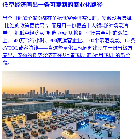
低空经济画出一条可复制的商业化路径
当全国近30个省份都在争抢低空经济赛道时，安徽没有选择
“比谁的政策更优惠”，而是用一份覆盖十大领域的“场景清
单”，把低空经济从“制造驱动”切换到了“场景牵引”的逻辑
上。500万飞行小时、300家运营企业、100个示范场景、1-2条
eVTOL载客航线——当这些量化目标同时出现在一份省级方
案里，安徽的低空经济正在从“造飞机”走向“用飞机”的新阶
段。