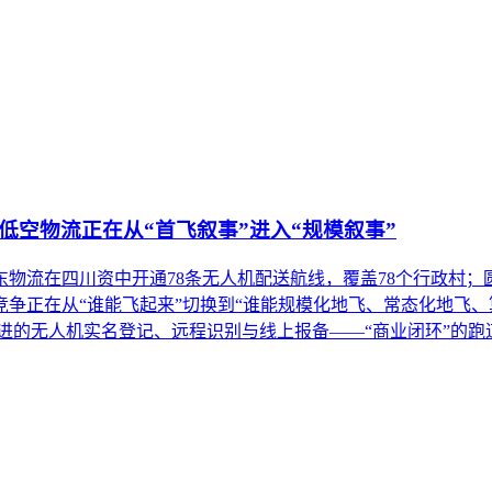
低空物流正在从“首飞叙事”进入“规模叙事”
；京东物流在四川资中开通78条无人机配送航线，覆盖78个行政
争正在从“谁能飞起来”切换到“谁能规模化地飞、常态化地飞、
推进的无人机实名登记、远程识别与线上报备——“商业闭环”的跑