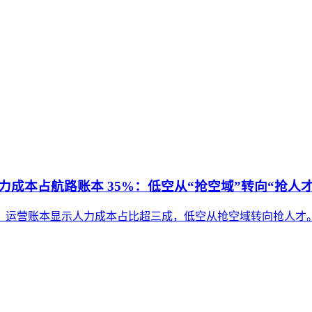
成本占航路账本 35%：低空从“抢空域”转向“抢人才
，运营账本显示人力成本占比超三成，低空从抢空域转向抢人才