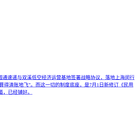
村；圆通速递与双溪低空经济运营基地签署战略协议，落地上海闵行
算得清账地飞”。而这一切的制度底座，是7月1日新修订《民用
道，已经铺好。