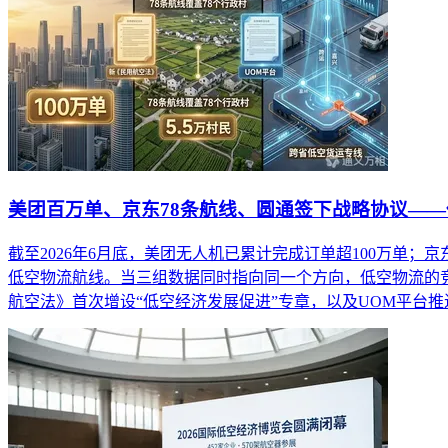
美团百万单、京东78条航线、圆通签下战略协议——
截至2026年6月底，美团无人机已累计完成订单超100万单
低空物流航线。当三组数据同时指向同一个方向，低空物流的竞
航空法》首次增设“低空经济发展促进”专章，以及UOM平台