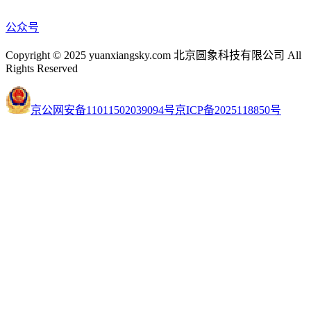
公众号
Copyright © 2025 yuanxiangsky.com 北京圆象科技有限公司 All
Rights Reserved
京公网安备11011502039094号
京ICP备2025118850号