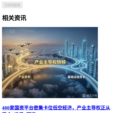
已经到底啦
相关资讯
400家国资平台密集卡位低空经济，产业主导权正从