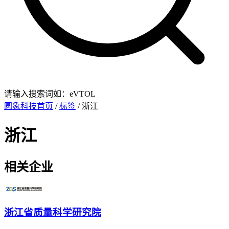
请输入搜索词如：eVTOL
圆象科技首页
/
标签
/ 浙江
浙江
相关企业
浙江省质量科学研究院