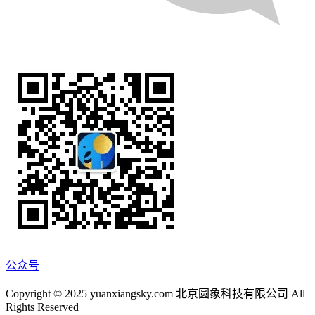
公众号
Copyright © 2025 yuanxiangsky.com 北京圆象科技有限公司 All
Rights Reserved