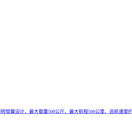
转旋翼设计，最大载重500公斤、最大航程500公里、巡航速度约2