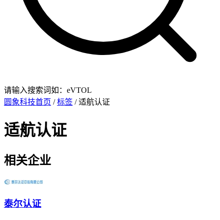
请输入搜索词如：eVTOL
圆象科技首页
/
标签
/ 适航认证
适航认证
相关企业
泰尔认证