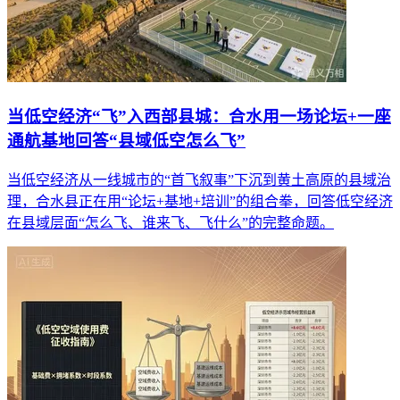
当低空经济“飞”入西部县城：合水用一场论坛+一座
通航基地回答“县域低空怎么飞”
当低空经济从一线城市的“首飞叙事”下沉到黄土高原的县域治
理，合水县正在用“论坛+基地+培训”的组合拳，回答低空经济
在县域层面“怎么飞、谁来飞、飞什么”的完整命题。