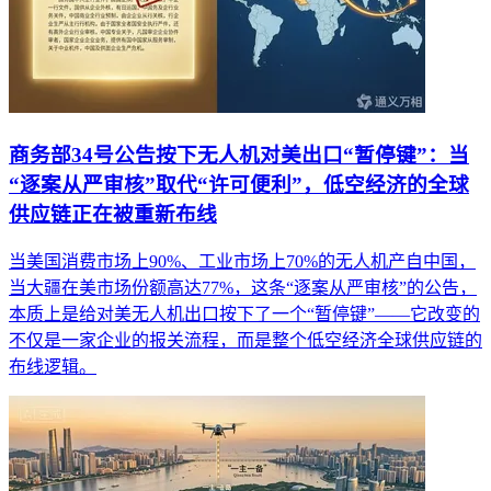
商务部34号公告按下无人机对美出口“暂停键”：当
“逐案从严审核”取代“许可便利”，低空经济的全球
供应链正在被重新布线
当美国消费市场上90%、工业市场上70%的无人机产自中国，
当大疆在美市场份额高达77%，这条“逐案从严审核”的公告，
本质上是给对美无人机出口按下了一个“暂停键”——它改变的
不仅是一家企业的报关流程，而是整个低空经济全球供应链的
布线逻辑。