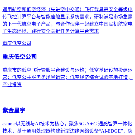
通用航空和低空经济（先进空中交通）飞行载具高安全等级电
传飞控计算平台与智能座舱显示系统需求，研制满足市场急需
的下一代航空电子产品，与合作伙伴一起建立中国民机航空电
子生态环境，践行安全关键任务计算平台需求
重庆低空公司
重庆低空公司
重庆市的低空飞行管服平台建设与运维；低空基础设施投建运
营；低空公共服务类场景运营；低空经济综合试验基地打造；
产业投资
紫金星宇
asmote以无线与AI技术为核心，聚焦5G-A/6G 通感智算一体化
技术，基于通用处理器构建新型边缘网络设备“AI-EDGE”，突