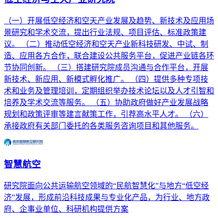
（一）开展低空经济和空天产业发展及趋势、新技术及应用场
景研究和学术交流，提出行业法规、项目评估、标准政策建
议。 （二）推动低空经济和空天产业新科技研发、中试、制
造、应用各方合作，联合建设公共服务平台，促进产业链各环
节协同创新。 （三）搭建研究院成员沟通与合作平台，开展
新技术、新应用、新模式孵化推广。 （四）提供多种专项技
术和业务及管理培训，定期组织举办技术论坛以及人才引智和
培养及学术交流等服务。 （五）协助政府做好产业发展战略
规划和政策评审等建言献策工作，引荐高水平人才。 （六）
承接政府有关部门委托的各类服务咨询项目和其他服务。
智慧航空
研究院面向公共运输航空领域的“民航智慧化”与地方“低空经
济”发展，形成前沿科技成果与专业化产品，为行业、地方政
府、企事业单位、科研机构提供方案