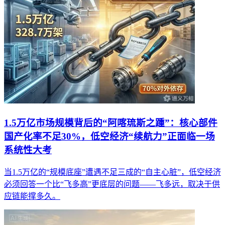
1.5万亿市场规模背后的“阿喀琉斯之踵”：核心部件
国产化率不足30%，低空经济“续航力”正面临一场
系统性大考
当1.5万亿的“规模底座”遭遇不足三成的“自主心脏”，低空经济
必须回答一个比“飞多高”更底层的问题——飞多远，取决于供
应链能撑多久。