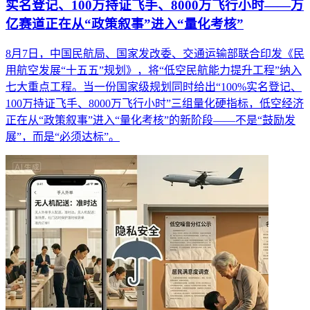
实名登记、100万持证飞手、8000万飞行小时——万
亿赛道正在从“政策叙事”进入“量化考核”
8月7日，中国民航局、国家发改委、交通运输部联合印发《民
用航空发展“十五五”规划》，将“低空民航能力提升工程”纳入
七大重点工程。当一份国家级规划同时给出“100%实名登记、
100万持证飞手、8000万飞行小时”三组量化硬指标，低空经济
正在从“政策叙事”进入“量化考核”的新阶段——不是“鼓励发
展”，而是“必须达标”。