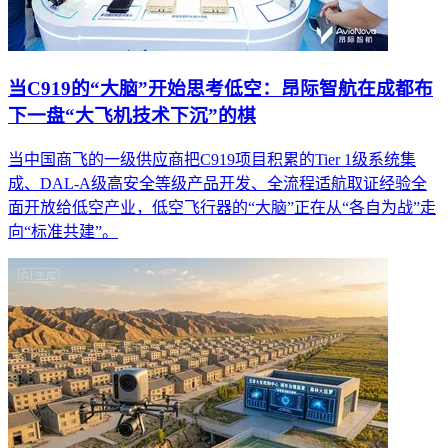
当C919的“大脑”开始思考低空：昂际智航在成都布
下一盘“大飞机技术下沉”的棋
当中国商飞的一级供应商把C919项目积累的Tier 1级系统集
成、DAL-A级高安全等级产品开发、全流程适航取证经验全
面开放给低空产业，低空飞行器的“大脑”正在从“各自为战”走
向“标准共建”。