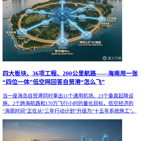
四大板块、36项工程、200公里航路——海南用一张
“四位一体”低空网回答自贸港“怎么飞”
当一座海岛自贸港同时拿出11个通用机场、23个垂直起降设
施、2个跨海航路和170万飞行小时的量化目标，低空经济的
“海南时间”正在从“三年行动计划”升级为“十五年系统施工”。