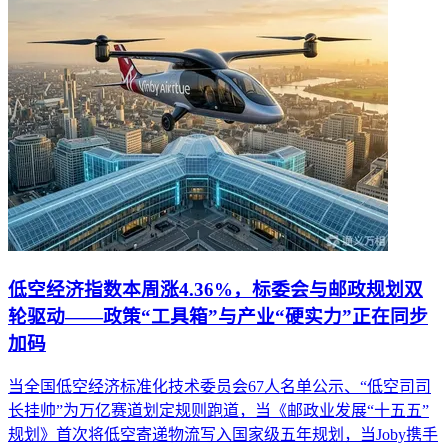
低空经济指数本周涨4.36%，标委会与邮政规划双
轮驱动——政策“工具箱”与产业“硬实力”正在同步
加码
当全国低空经济标准化技术委员会67人名单公示、“低空司司
长挂帅”为万亿赛道划定规则跑道，当《邮政业发展“十五五”
规划》首次将低空寄递物流写入国家级五年规划，当Joby携手