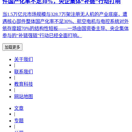
件国产化率不足30%，央企集体“补链”行动打响
当1.5万亿元市场规模与328.7万架注册无人机的产业底座，遭
遇核心部件整体国产化率不足30%、航空电机与电控系统对外
依存度超70%的结构性短板——一场由国资委主导、央企集体
参与的“补链强链”行动已经全面打响。
加载更多
关于我们
|
联系我们
|
教育科技
|
网站地图
文章
|
专题
|