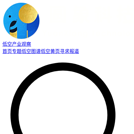
低空产业观察
首页
专题
低空图谱
低空黄页
寻求报道