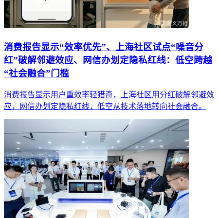
消费报告显示“效率优先”、上海社区试点“噪音分
红”破解邻避效应、网信办划定隐私红线：低空跨越
“社会融合”门槛
消费报告显示用户重效率轻猎奇，上海社区用分红破解邻避效
应，网信办划定隐私红线，低空从技术落地转向社会融合。