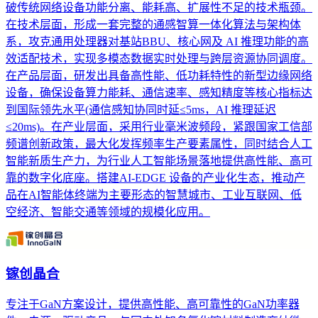
破传统网络设备功能分离、能耗高、扩展性不足的技术瓶颈。
在技术层面，形成一套完整的通感智算一体化算法与架构体
系，攻克通用处理器对基站BBU、核心网及 AI 推理功能的高
效适配技术，实现多模态数据实时处理与跨层资源协同调度。
在产品层面，研发出具备高性能、低功耗特性的新型边缘网络
设备，确保设备算力能耗、通信速率、感知精度等核心指标达
到国际领先水平(通信感知协同时延≤5ms，AI 推理延迟
≤20ms)。在产业层面，采用行业毫米波频段，紧跟国家工信部
频谱创新政策，最大化发挥频率生产要素属性，同时结合人工
智能新质生产力，为行业人工智能场景落地提供高性能、高可
靠的数字化底座。搭建AI-EDGE 设备的产业化生态，推动产
品在AI智能体终端为主要形态的智慧城市、工业互联网、低
空经济、智能交通等领域的规模化应用。
镓创晶合
专注于GaN方案设计，提供高性能、高可靠性的GaN功率器