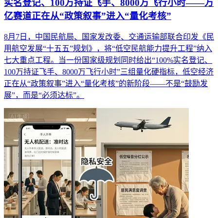
实名登记、100万持证飞手、8000万飞行小时——万
亿赛道正在从“政策叙事”进入“量化考核”
8月7日，中国民航局、国家发改委、交通运输部联合印发《民
用航空发展“十五五”规划》，将“低空民航能力提升工程”纳入
七大重点工程。当一份国家级规划同时给出“100%实名登记、
100万持证飞手、8000万飞行小时”三组量化硬指标，低空经济
正在从“政策叙事”进入“量化考核”的新阶段——不是“鼓励发
展”，而是“必须达标”。