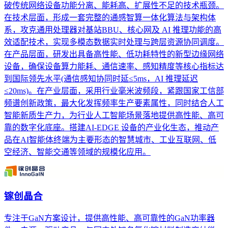
破传统网络设备功能分离、能耗高、扩展性不足的技术瓶颈。
在技术层面，形成一套完整的通感智算一体化算法与架构体
系，攻克通用处理器对基站BBU、核心网及 AI 推理功能的高
效适配技术，实现多模态数据实时处理与跨层资源协同调度。
在产品层面，研发出具备高性能、低功耗特性的新型边缘网络
设备，确保设备算力能耗、通信速率、感知精度等核心指标达
到国际领先水平(通信感知协同时延≤5ms，AI 推理延迟
≤20ms)。在产业层面，采用行业毫米波频段，紧跟国家工信部
频谱创新政策，最大化发挥频率生产要素属性，同时结合人工
智能新质生产力，为行业人工智能场景落地提供高性能、高可
靠的数字化底座。搭建AI-EDGE 设备的产业化生态，推动产
品在AI智能体终端为主要形态的智慧城市、工业互联网、低
空经济、智能交通等领域的规模化应用。
镓创晶合
专注于GaN方案设计，提供高性能、高可靠性的GaN功率器