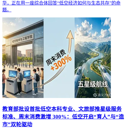
华，正在用一座综合体回答“低空经济如何与生态共存”的命
题。
教育部批设首批低空本科专业、文旅部推星级服务
标准、周末消费激增 300%：低空开启“育人”与“造
市”双轮驱动