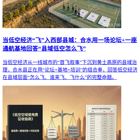
当低空经济“飞”入西部县城：合水用一场论坛+一座
通航基地回答“县域低空怎么飞”
当低空经济从一线城市的“首飞叙事”下沉到黄土高原的县域治
理，合水县正在用“论坛+基地+培训”的组合拳，回答低空经济
在县域层面“怎么飞、谁来飞、飞什么”的完整命题。