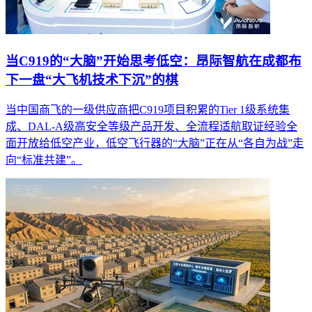
当C919的“大脑”开始思考低空：昂际智航在成都布
下一盘“大飞机技术下沉”的棋
当中国商飞的一级供应商把C919项目积累的Tier 1级系统集
成、DAL-A级高安全等级产品开发、全流程适航取证经验全
面开放给低空产业，低空飞行器的“大脑”正在从“各自为战”走
向“标准共建”。