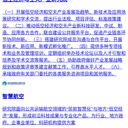
（一）开展低空经济和空天产业发展及趋势、新技术及应用场
景研究和学术交流，提出行业法规、项目评估、标准政策建
议。 （二）推动低空经济和空天产业新科技研发、中试、制
造、应用各方合作，联合建设公共服务平台，促进产业链各环
节协同创新。 （三）搭建研究院成员沟通与合作平台，开展
新技术、新应用、新模式孵化推广。 （四）提供多种专项技
术和业务及管理培训，定期组织举办技术论坛以及人才引智和
培养及学术交流等服务。 （五）协助政府做好产业发展战略
规划和政策评审等建言献策工作，引荐高水平人才。 （六）
承接政府有关部门委托的各类服务咨询项目和其他服务。
智慧航空
研究院面向公共运输航空领域的“民航智慧化”与地方“低空经
济”发展，形成前沿科技成果与专业化产品，为行业、地方政
府、企事业单位、科研机构提供方案