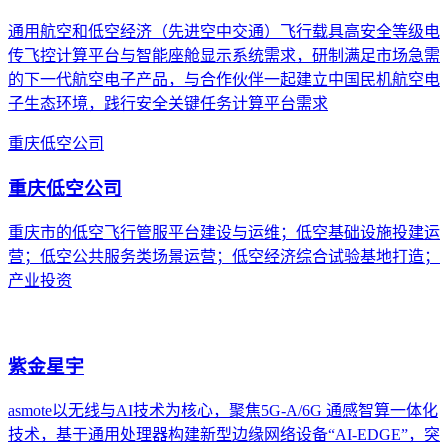
通用航空和低空经济（先进空中交通）飞行载具高安全等级电
传飞控计算平台与智能座舱显示系统需求，研制满足市场急需
的下一代航空电子产品，与合作伙伴一起建立中国民机航空电
子生态环境，践行安全关键任务计算平台需求
重庆低空公司
重庆低空公司
重庆市的低空飞行管服平台建设与运维；低空基础设施投建运
营；低空公共服务类场景运营；低空经济综合试验基地打造；
产业投资
紫金星宇
asmote以无线与AI技术为核心，聚焦5G-A/6G 通感智算一体化
技术，基于通用处理器构建新型边缘网络设备“AI-EDGE”，突