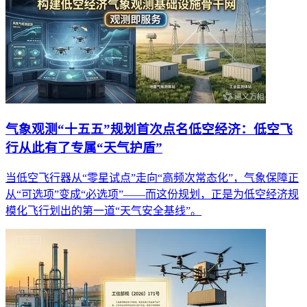
气象观测“十五五”规划首次点名低空经济：低空飞
行从此有了专属“天气护盾”
当低空飞行器从“零星试点”走向“高频次常态化”，气象保障正
从“可选项”变成“必选项”——而这份规划，正是为低空经济规
模化飞行划出的第一道“天气安全基线”。