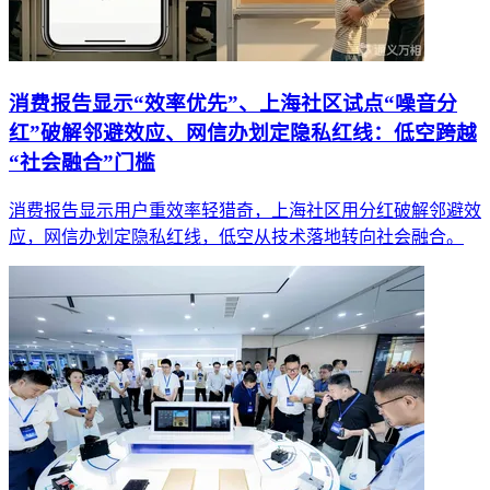
消费报告显示“效率优先”、上海社区试点“噪音分
红”破解邻避效应、网信办划定隐私红线：低空跨越
“社会融合”门槛
消费报告显示用户重效率轻猎奇，上海社区用分红破解邻避效
应，网信办划定隐私红线，低空从技术落地转向社会融合。