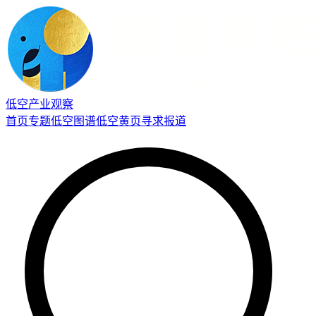
低空产业观察
首页
专题
低空图谱
低空黄页
寻求报道