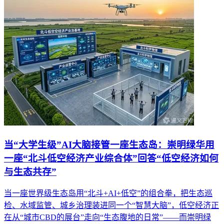
当“大学生级”AI大脑接管一座生态岛：崇明绿华用
一座“北斗低空经济产业综合体”回答“低空经济如何
与生态共存”
当一座世界级生态岛用“北斗+AI+低空”的组合拳，把生态巡
检、水域监管、城乡治理装进同一个“智慧大脑”，低空经济正
在从“城市CBD的展台”走向“生态腹地的日常”——而崇明绿