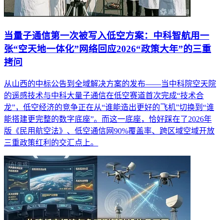
当量子通信第一次被写入低空方案：中科智航用一
张“空天地一体化”网络回应2026“政策大年”的三重
拷问
从山西的中标公告到全域解决方案的发布——当中科院空天院
的遥感技术与中科大量子通信在低空赛道首次完成“技术合
龙”，低空经济的竞争正在从“谁能造出更好的飞机”切换到“谁
能搭建更完整的数字底座”。而这一底座，恰好踩在了2026年
版《民用航空法》、低空通信网90%覆盖率、跨区域空域开放
三重政策红利的交汇点上。