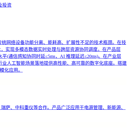
业投资
”，突破传统网络设备功能分离、能耗高、扩展性不足的技术瓶颈。在技
技术，实现多模态数据实时处理与跨层资源协同调度。在产品层
感知协同时延≤5ms，AI 推理延迟≤20ms)。在产业层
行业人工智能场景落地提供高性能、高可靠的数字化底座。搭建
规模化应用。
C、瑞萨、中科重仪等合作。产品广泛应用于电源管理、新能源、