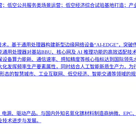
营；低空公共服务类场景运营；低空经济综合试验基地打造；产
算一体化技术，基于通用处理器构建新型边缘网络设备“AI-EDGE
通用处理器对基站BBU、核心网及 AI 推理功能的高效适配
备算力能耗、通信速率、感知精度等核心指标达到国际领先水平(通信
大化发挥频率生产要素属性，同时结合人工智能新质生产力，为
为主要形态的智慧城市、工业互联网、低空经济、智能交通等领域的
件、电源、驱动产品。与国内外知名氮化镓材料制造商纳微、EP
业技术进步与发展。