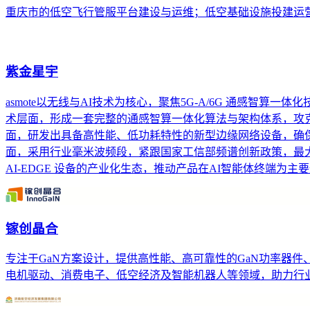
重庆市的低空飞行管服平台建设与运维；低空基础设施投建运
紫金星宇
asmote以无线与AI技术为核心，聚焦5G-A/6G 通感智
术层面，形成一套完整的通感智算一体化算法与架构体系，攻克
面，研发出具备高性能、低功耗特性的新型边缘网络设备，确保设
面，采用行业毫米波频段，紧跟国家工信部频谱创新政策，最
AI-EDGE 设备的产业化生态，推动产品在AI智能体终端
镓创晶合
专注于GaN方案设计，提供高性能、高可靠性的GaN功率器
电机驱动、消费电子、低空经济及智能机器人等领域，助力行