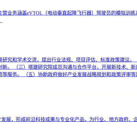
业务涵盖eVTOL（电动垂直起降飞行器）驾驶员的模拟训练系统
。
景研究和学术交流，提出行业法规、项目评估、标准政策建议。 
新。 （三）搭建研究院成员沟通与合作平台，开展新技术、新
等服务。 （五）协助政府做好产业发展战略规划和政策评审等
济”发展，形成前沿科技成果与专业化产品，为行业、地方政府、