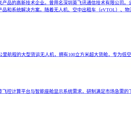
产品的高新技术企业。曾用名深圳英飞讯通信技术有限公司。公司
品和系统解决方案。随着无人机、空中出租车（eVTOL）、
00公里航程的大型货运无人机，拥有100立方米超大货舱，专为
传飞控计算平台与智能座舱显示系统需求，研制满足市场急需的