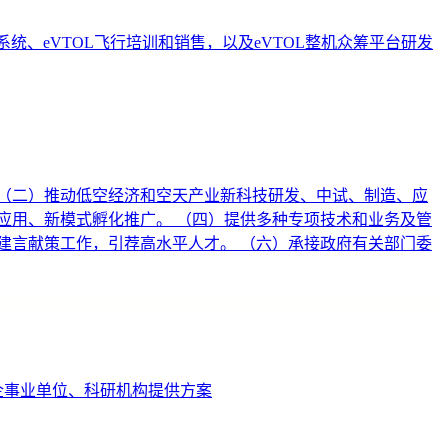
、eVTOL飞行培训和销售，以及eVTOL整机众筹平台研发
（二）推动低空经济和空天产业新科技研发、中试、制造、应
应用、新模式孵化推广。 （四）提供多种专项技术和业务及管
建言献策工作，引荐高水平人才。 （六）承接政府有关部门委
企事业单位、科研机构提供方案