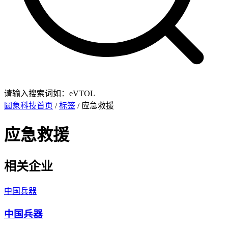
请输入搜索词如：eVTOL
圆象科技首页
/
标签
/ 应急救援
应急救援
相关企业
中国兵器
中国兵器