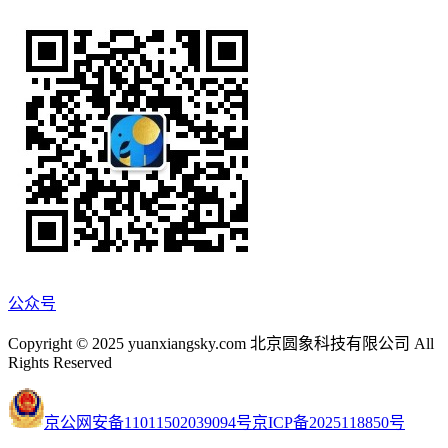
公众号
Copyright © 2025 yuanxiangsky.com 北京圆象科技有限公司 All
Rights Reserved
京公网安备11011502039094号
京ICP备2025118850号