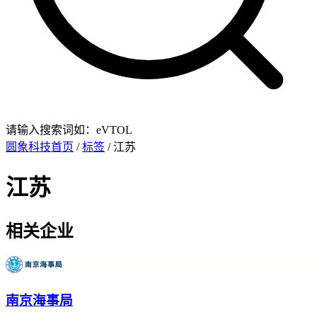
请输入搜索词如：eVTOL
圆象科技首页
/
标签
/ 江苏
江苏
相关企业
南京海事局