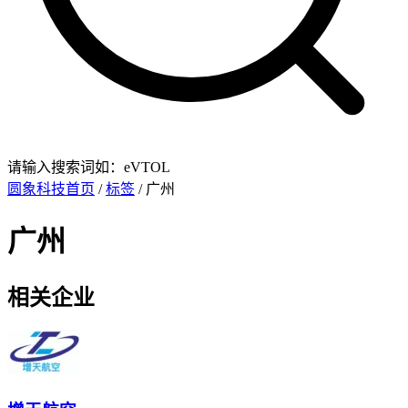
请输入搜索词如：eVTOL
圆象科技首页
/
标签
/ 广州
广州
相关企业