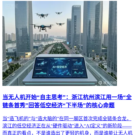
当无人机开始“自主思考”：浙江杭州滨江用一场“全
链条首秀”回答低空经济“下半场”的核心命题
当“造飞机的”与“造大脑的”在同一展区首次完成全链条合龙，
滨江的低空经济正在从“硬件驱动”进入“AI定义”的新阶段——
而真正的看点，不是谁造出了更轻的机身，而是谁能让无人机