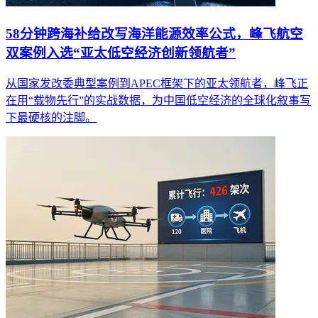
58分钟跨海补给改写海洋能源效率公式，峰飞航空
双案例入选“亚太低空经济创新领航者”
从国家发改委典型案例到APEC框架下的亚太领航者，峰飞正
在用“载物先行”的实战数据，为中国低空经济的全球化叙事写
下最硬核的注脚。