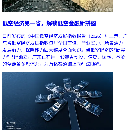
低空经济第一省，解锁低空金融新拼图
日前发布的《中国低空经济发展指数报告（2026）》显示，广
东省低空经济发展指数位居全国首位，产业实力、场景活力、
发展潜力、保障能力四大维度全面领跑。当低空经济的“硬实
力”已经确立，广东正在用一套覆盖创投、信贷、保险、基金
的全链条金融体系，为万亿赛道铺上“起飞跑道”。