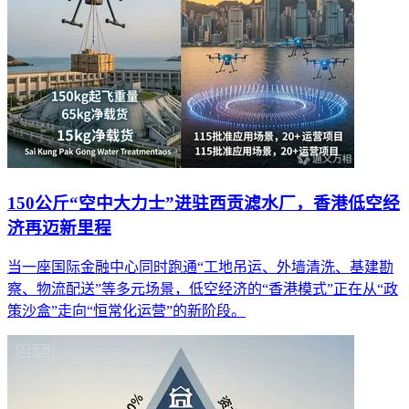
150公斤“空中大力士”进驻西贡滤水厂，香港低空经
济再迈新里程
当一座国际金融中心同时跑通“工地吊运、外墙清洗、基建勘
察、物流配送”等多元场景，低空经济的“香港模式”正在从“政
策沙盒”走向“恒常化运营”的新阶段。