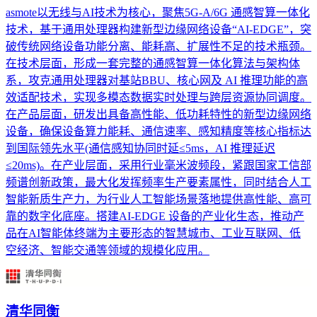
asmote以无线与AI技术为核心，聚焦5G-A/6G 通感智算一体化
技术，基于通用处理器构建新型边缘网络设备“AI-EDGE”，突
破传统网络设备功能分离、能耗高、扩展性不足的技术瓶颈。
在技术层面，形成一套完整的通感智算一体化算法与架构体
系，攻克通用处理器对基站BBU、核心网及 AI 推理功能的高
效适配技术，实现多模态数据实时处理与跨层资源协同调度。
在产品层面，研发出具备高性能、低功耗特性的新型边缘网络
设备，确保设备算力能耗、通信速率、感知精度等核心指标达
到国际领先水平(通信感知协同时延≤5ms，AI 推理延迟
≤20ms)。在产业层面，采用行业毫米波频段，紧跟国家工信部
频谱创新政策，最大化发挥频率生产要素属性，同时结合人工
智能新质生产力，为行业人工智能场景落地提供高性能、高可
靠的数字化底座。搭建AI-EDGE 设备的产业化生态，推动产
品在AI智能体终端为主要形态的智慧城市、工业互联网、低
空经济、智能交通等领域的规模化应用。
清华同衡