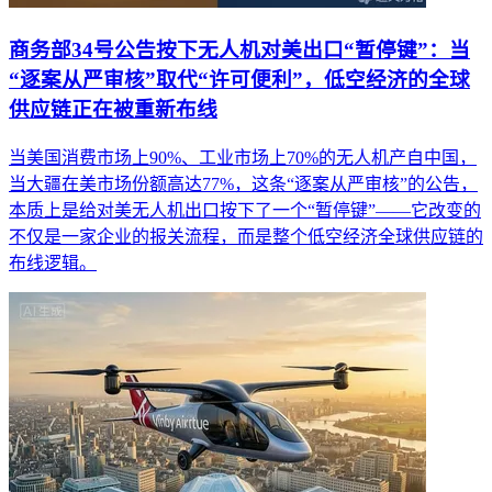
商务部34号公告按下无人机对美出口“暂停键”：当
“逐案从严审核”取代“许可便利”，低空经济的全球
供应链正在被重新布线
当美国消费市场上90%、工业市场上70%的无人机产自中国，
当大疆在美市场份额高达77%，这条“逐案从严审核”的公告，
本质上是给对美无人机出口按下了一个“暂停键”——它改变的
不仅是一家企业的报关流程，而是整个低空经济全球供应链的
布线逻辑。