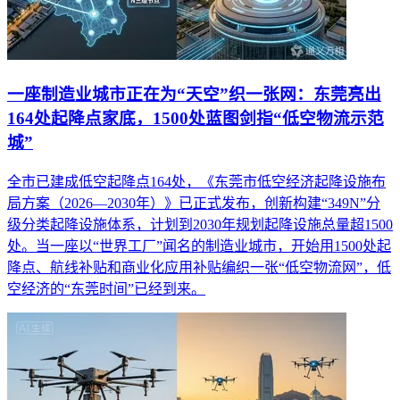
一座制造业城市正在为“天空”织一张网：东莞亮出
164处起降点家底，1500处蓝图剑指“低空物流示范
城”
全市已建成低空起降点164处，《东莞市低空经济起降设施布
局方案（2026—2030年）》已正式发布，创新构建“349N”分
级分类起降设施体系，计划到2030年规划起降设施总量超1500
处。当一座以“世界工厂”闻名的制造业城市，开始用1500处起
降点、航线补贴和商业化应用补贴编织一张“低空物流网”，低
空经济的“东莞时间”已经到来。