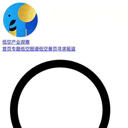
低空产业观察
首页
专题
低空图谱
低空黄页
寻求报道