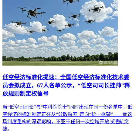
低空经济标准化提速：全国低空经济标准化技术委
员会拟成立，67人名单公示，“低空司司长挂帅”释
放规则制定权信号
当“低空司司长”与“中科院院士”同时出现在同一份名单中，低
空经济的标准制定正在从“分散探索”走向“统一框架”——而这
场制度重构的深远影响，不亚于任何一次空域开放或适航突
破。