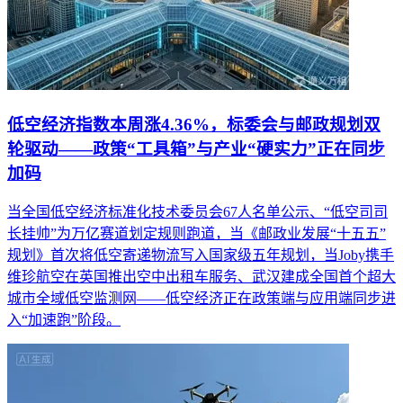
低空经济指数本周涨4.36%，标委会与邮政规划双
轮驱动——政策“工具箱”与产业“硬实力”正在同步
加码
当全国低空经济标准化技术委员会67人名单公示、“低空司司
长挂帅”为万亿赛道划定规则跑道，当《邮政业发展“十五五”
规划》首次将低空寄递物流写入国家级五年规划，当Joby携手
维珍航空在英国推出空中出租车服务、武汉建成全国首个超大
城市全域低空监测网——低空经济正在政策端与应用端同步进
入“加速跑”阶段。