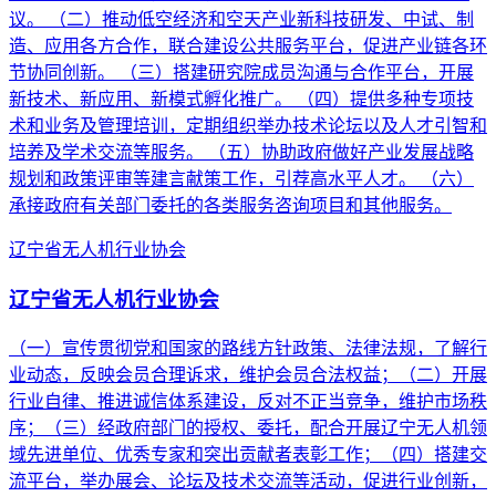
议。 （二）推动低空经济和空天产业新科技研发、中试、制
造、应用各方合作，联合建设公共服务平台，促进产业链各环
节协同创新。 （三）搭建研究院成员沟通与合作平台，开展
新技术、新应用、新模式孵化推广。 （四）提供多种专项技
术和业务及管理培训，定期组织举办技术论坛以及人才引智和
培养及学术交流等服务。 （五）协助政府做好产业发展战略
规划和政策评审等建言献策工作，引荐高水平人才。 （六）
承接政府有关部门委托的各类服务咨询项目和其他服务。
辽宁省无人机行业协会
辽宁省无人机行业协会
（一）宣传贯彻党和国家的路线方针政策、法律法规，了解行
业动态，反映会员合理诉求，维护会员合法权益；（二）开展
行业自律、推进诚信体系建设，反对不正当竞争，维护市场秩
序；（三）经政府部门的授权、委托，配合开展辽宁无人机领
域先进单位、优秀专家和突出贡献者表彰工作；（四）搭建交
流平台，举办展会、论坛及技术交流等活动，促进行业创新，