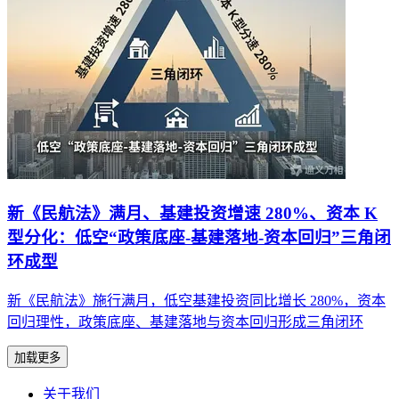
新《民航法》满月、基建投资增速 280%、资本 K
型分化：低空“政策底座-基建落地-资本回归”三角闭
环成型
新《民航法》施行满月，低空基建投资同比增长 280%，资本
回归理性，政策底座、基建落地与资本回归形成三角闭环
加载更多
关于我们