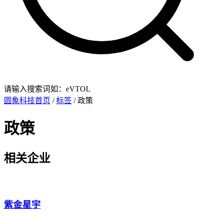
请输入搜索词如：eVTOL
圆象科技首页
/
标签
/ 政策
政策
相关企业
紫金星宇