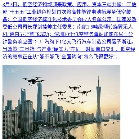
8月3日，低空经济领域迎来政策、应用、资本三端共振：工信
部“十五五”工业绿色规划首次将高性能锂电池拓展至低空装
备；全国低空经济标准化技术委员会67人名单公示，国家发改
委低空司司长郑剑挂帅主任委员；南航1.5吨级倾转旋翼无人
机“启直5号”首飞成功；深圳30个低空警务驿站加速布局“1分
钟警务响应圈”；广汽旗下1亿元飞行汽车制造公司落子浙江。
当政策“工具箱”与产业“硬实力”在同一时间窗口交汇，低空经
济的叙事正在从“能不能飞”全面转向“怎么飞得更好”。