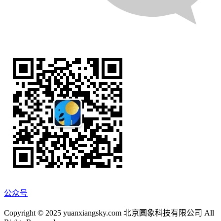
公众号
Copyright © 2025 yuanxiangsky.com 北京圆象科技有限公司 All