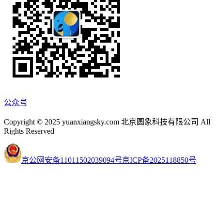
公众号
Copyright © 2025 yuanxiangsky.com 北京圆象科技有限公司 All
Rights Reserved
京公网安备11011502039094号
京ICP备2025118850号