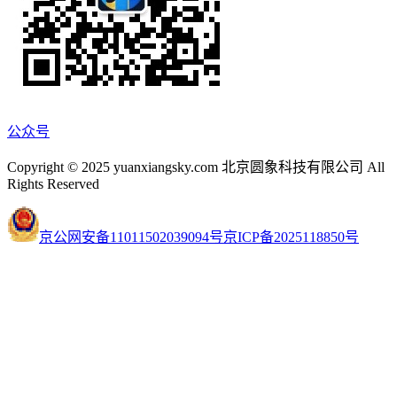
公众号
Copyright © 2025 yuanxiangsky.com 北京圆象科技有限公司 All
Rights Reserved
京公网安备11011502039094号
京ICP备2025118850号