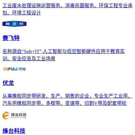
工业废水处理设施运营服务、消毒杀菌服务、环保工程专业承
包、环境工程设计
赛飞特
名称源自“Safe+IT”,人工智能与低空智能硬件应用于教育实
训、安全应急及工业场景
伏龙
从事橡胶同步带研发、生产、销售的企业，专业生产工业用、
汽车用橡胶同步带、多楔带、变速带、切割V带及配套带轮
烽台科技