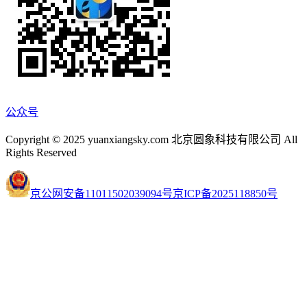
公众号
Copyright © 2025 yuanxiangsky.com 北京圆象科技有限公司 All
Rights Reserved
京公网安备11011502039094号
京ICP备2025118850号