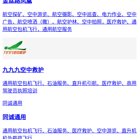
金丝路凤凰
航空探矿、空中游览、航空摄影、空中巡查、电力作业、空中
广告、航空喷洒（撒）、航空护林、空中拍照，医疗救护、通
用航空包机飞行，通用航空服务
九九九空中救护
通用航空包机飞行、石油服务、直升机引航、医疗救护、商用
驾驶员执照培训
同诚通用
同诚通用
通用航空包机飞行、石油服务、医疗救护、空中游览、直升机
机外载荷飞行