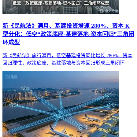
新《民航法》满月、基建投资增速 280%、资本 K
型分化：低空“政策底座-基建落地-资本回归”三角闭
环成型
新《民航法》施行满月，低空基建投资同比增长 280%，资本
回归理性，政策底座、基建落地与资本回归形成三角闭环