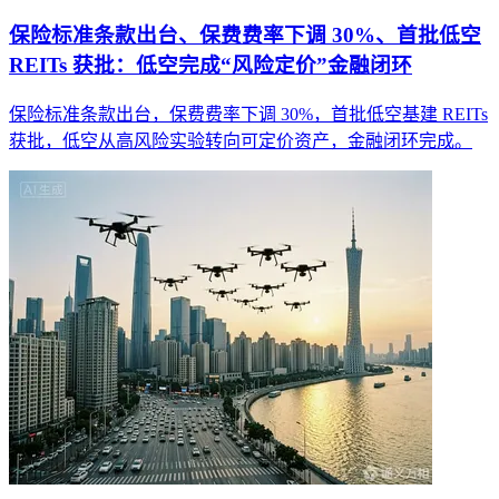
保险标准条款出台、保费费率下调 30%、首批低空
REITs 获批：低空完成“风险定价”金融闭环
保险标准条款出台，保费费率下调 30%，首批低空基建 REITs
获批，低空从高风险实验转向可定价资产，金融闭环完成。