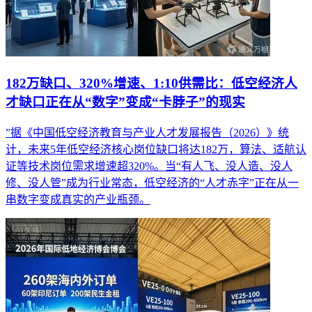
182万缺口、320%增速、1:10供需比：低空经济人
才缺口正在从“数字”变成“卡脖子”的现实
”据《中国低空经济教育与产业人才发展报告（2026）》统
计，未来5年低空经济核心岗位缺口将达182万，算法、适航认
证等技术岗位需求增速超320%。当“有人飞、没人造、没人
修、没人管”成为行业常态，低空经济的“人才赤字”正在从一
串数字变成真实的产业瓶颈。