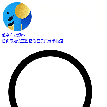
低空产业观察
首页
专题
低空图谱
低空黄页
寻求报道