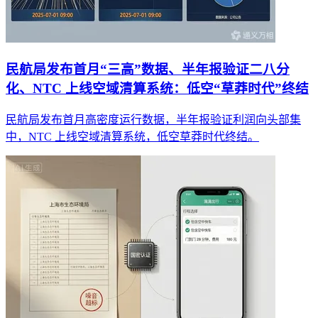
民航局发布首月“三高”数据、半年报验证二八分
化、NTC 上线空域清算系统：低空“草莽时代”终结
民航局发布首月高密度运行数据，半年报验证利润向头部集
中，NTC 上线空域清算系统，低空草莽时代终结。