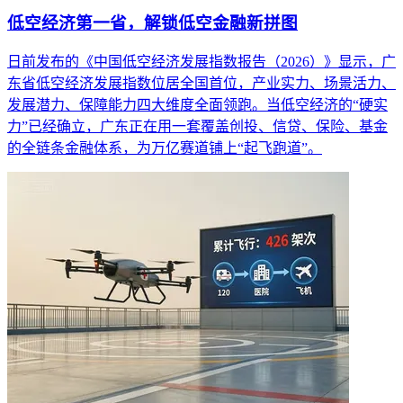
低空经济第一省，解锁低空金融新拼图
日前发布的《中国低空经济发展指数报告（2026）》显示，广
东省低空经济发展指数位居全国首位，产业实力、场景活力、
发展潜力、保障能力四大维度全面领跑。当低空经济的“硬实
力”已经确立，广东正在用一套覆盖创投、信贷、保险、基金
的全链条金融体系，为万亿赛道铺上“起飞跑道”。