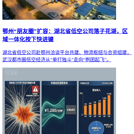
鄂州“朋友圈”扩容：湖北省低空公司落子花湖，区
域一体化按下快进键
湖北省低空公司赴鄂州洽谈平台共建、物流枢纽与合资组建，
武汉都市圈低空经济从“单打独斗”走向“抱团起飞”。