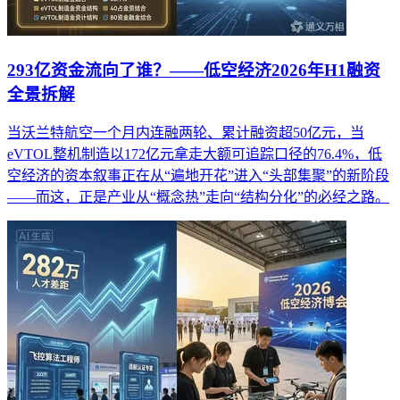
293亿资金流向了谁？——低空经济2026年H1融资
全景拆解
当沃兰特航空一个月内连融两轮、累计融资超50亿元，当
eVTOL整机制造以172亿元拿走大额可追踪口径的76.4%，低
空经济的资本叙事正在从“遍地开花”进入“头部集聚”的新阶段
——而这，正是产业从“概念热”走向“结构分化”的必经之路。