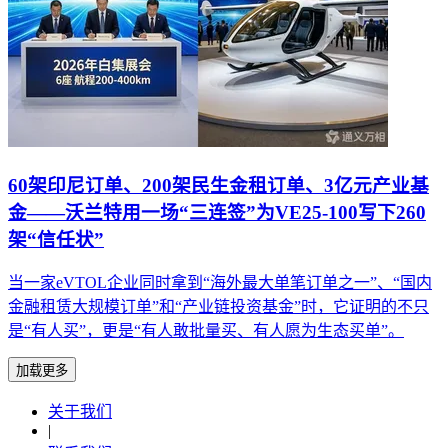
60架印尼订单、200架民生金租订单、3亿元产业基
金——沃兰特用一场“三连签”为VE25-100写下260
架“信任状”
当一家eVTOL企业同时拿到“海外最大单笔订单之一”、“国内
金融租赁大规模订单”和“产业链投资基金”时，它证明的不只
是“有人买”，更是“有人敢批量买、有人愿为生态买单”。
加载更多
关于我们
|