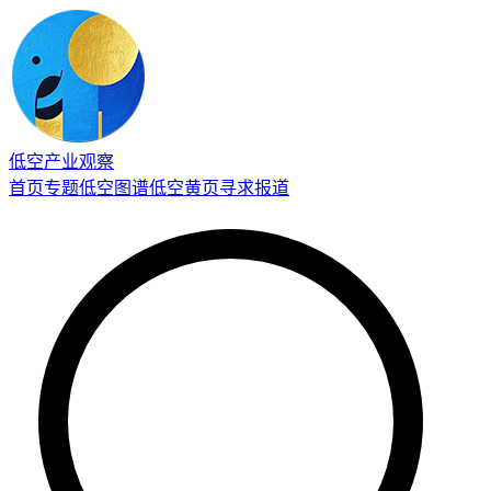
低空产业观察
首页
专题
低空图谱
低空黄页
寻求报道