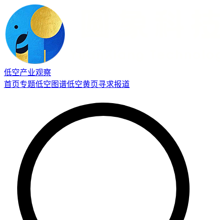
低空产业观察
首页
专题
低空图谱
低空黄页
寻求报道