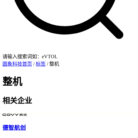
请输入搜索词如：eVTOL
圆象科技首页
/
标签
/ 整机
整机
相关企业
德智航创