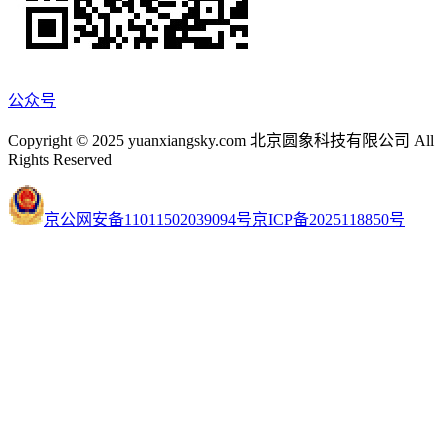
公众号
Copyright © 2025 yuanxiangsky.com 北京圆象科技有限公司 All
Rights Reserved
京公网安备11011502039094号
京ICP备2025118850号