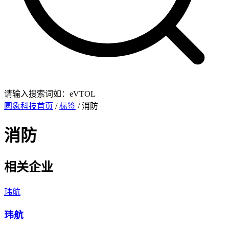
请输入搜索词如：eVTOL
圆象科技首页
/
标签
/ 消防
消防
相关企业
玮航
玮航