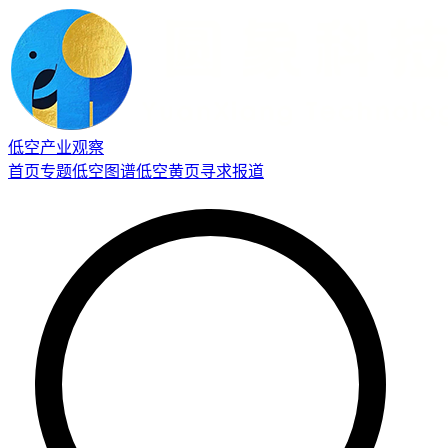
低空产业观察
首页
专题
低空图谱
低空黄页
寻求报道