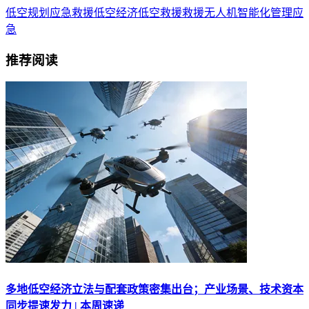
低空规划
应急救援
低空经济
低空救援
救援
无人机
智能化
管理
应
急
推荐阅读
多地低空经济立法与配套政策密集出台；产业场景、技术资本
同步提速发力 | 本周速递