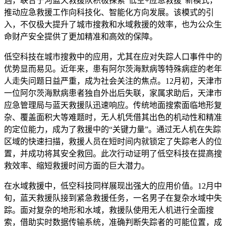
遇，联合宁河蓝天救援队积极探索“低空+应急救援”新模式，
推动应急救援工作向科技化、智能化方向发展。该模式的引
入，不仅极大提升了城市搜救和水域救援的效率，也为公众生
命财产安全提供了更加精准和高效的保障。
低空科技在城市搜救中的应用，尤其在应对失踪人口事件中的
优势显而易见。近年来，患有阿尔茨海默病等特殊病症的老年
人走失问题日益严重，成为社会关注的焦点。12月初，天津市
一位阿尔茨海默病患者独自外出后失联，家属求助后，天津市
应急管理局与蓝天救援队迅速响应。传统地面搜索面临地形复
杂、覆盖面积大等难题时，无人机凭借其出色的机动性和精准
的定位能力，成为了救援中的“关键力量”。通过无人机在失踪
区域的快速扫描，救援人员在短时间内就锁定了失踪老人的位
置，并成功将其安全救回。此次行动证明了低空科技在提高搜
救效率、缩短救援时间方面的巨大潜力。
在水域救援中，低空科技同样展现出强大的应用价值。12月中
旬，蓝天救援队接到紧急救援任务，一名男子在复杂水域中失
踪。面对复杂的地形和水域，救援队使用无人机进行全面搜
索，借助实时数据传输系统，准确判断失踪者的可能位置，成