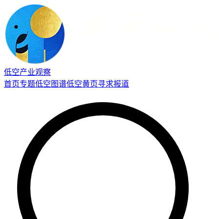
低空产业观察
首页
专题
低空图谱
低空黄页
寻求报道