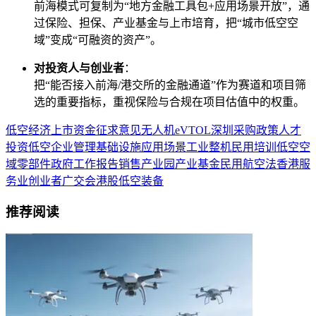
前海模式可复制为“地方金融工具包+应用场景开放”，通
过保险、担保、产业基金与上市培育，把“城市低空空
域”变成“可融资的资产”。
对投资人与创业者
：
把“能否接入前海/港交所的金融通道”作为赛道和项目筛
选的重要指标，重视保险与合规在项目估值中的权重。
低空经济
上市
资金
征求
意见
无人机
eVTOL
深圳
采购
政策
人才
投资
低空企业
管理
基础设施
应用场景
工业
整机
民用
培训
低空空
域
零部件
政府工作报告
销售
产业园
产业基金
民用航空法
香港
服
务业
创业者
广交会
港股
低空装备
推荐阅读