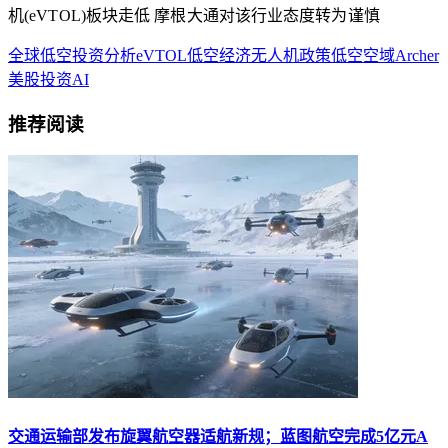
机(eVTOL)板块走低 摩根大通对该行业态度转为谨慎
全球低空
投资分析
eVTOL
低空经济
无人机
政策
低空空域
Archer
美股
投资
AI
推荐阅读
交通运输部发布旋翼航空器适航新规；蓝图航空完成5亿元A