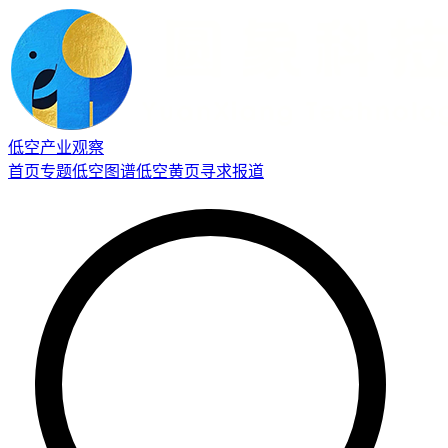
低空产业观察
首页
专题
低空图谱
低空黄页
寻求报道