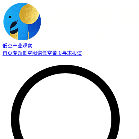
低空产业观察
首页
专题
低空图谱
低空黄页
寻求报道