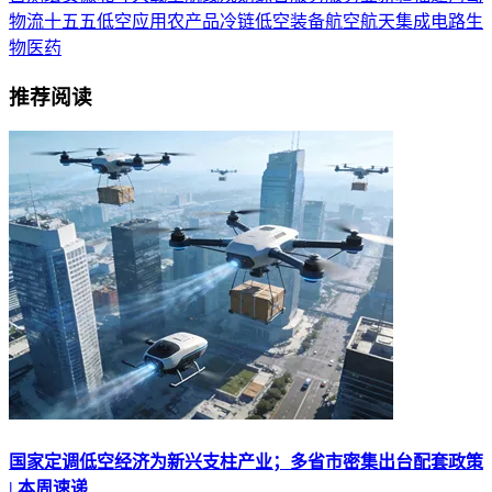
物流
十五五
低空应用
农产品
冷链
低空装备
航空航天
集成电路
生
物医药
推荐阅读
国家定调低空经济为新兴支柱产业；多省市密集出台配套政策
| 本周速递