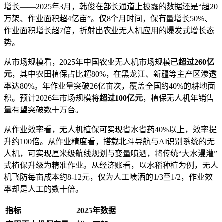
增长——2025年3月，韩俊在部长通道上披露的数据还是“超20
万架、作业面积超4亿亩”。仅8个月时间，保有量增长50%、
作业面积增长超7倍，折射出农业无人机应用的爆发式增长态
势。
从市场规模看，2025年中国农业无人机市场规模已
超过260亿
元
，其中农田植保占比超80%，在黑龙江、新疆等主产区渗透
率达80%。年作业量突破26亿亩次，覆盖全国约40%的耕地面
积。预计2026年市场规模将
超过100亿元
，植保无人机年销售
量有望突破数十万台。
从作业效率看，无人机植保可实现省水省药40%以上，效率提
升约100倍。从作业精度看，搭载北斗导航与AI识别系统的无
人机，可实现厘米级航线规划与变量喷洒，将传统“大水漫灌”
式植保升级为精准作业。从经济账看，以水稻种植为例，无人
机飞防每亩成本约8-12元，仅为人工喷洒的1/3至1/2，作业效
率却是人工的数十倍。
指标
2025年数据