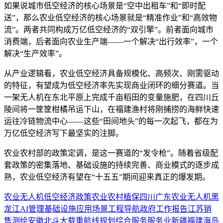
如果说城市低空经济的核心场景是“空中出租车”和“即时配
送”，那么农业低空经济的核心场景就是“精准作业”和“高效物
流”。两者共同构成万亿低空经济的“双引擎”。前者面向城市
消费端，后者面向农业生产端——一个解决“出行效率”，一个
解决“生产效率”。
从产业逻辑看，农业低空经济具备规模化、高频次、刚需驱动
的特征，有望成为低空经济率先实现商业闭环的细分赛道。当
一架无人机在东北平原上完成千亩稻田的变量施肥，在四川丘
陵间将一筐筐柑橘吊运下山，在福建渔村将刚捕捞的海鲜快速
运往冷链物流中心——这些“田间地头”的每一次起飞，都在为
万亿低空经济写下最坚实的注脚。
农业农村部的政策定调，是这一赛道的“发令枪”。随着省级配
套政策的密集落地、基础设施的持续完善、商业模式的逐步成
熟，农业低空经济有望在“十五五”期间迎来真正的爆发期。
农业
无人机
低空经济
政策
农业农村
植保
四川
广东
农业无人机
黑
龙江
AI
管理
基础设施
应用场景
工程
导航
政府工作报告
江苏
销
售
测绘
安徽
北斗
大载重
航线规划
综合服务
服务业
新疆
福建
海岛