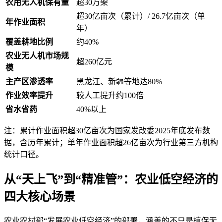
农用无人机保有量
超30万架
超30亿亩次（累计）/ 26.7亿亩次（单
年作业面积
年）
覆盖耕地比例
约40%
农业无人机市场规
超260亿元
模
主产区渗透率
黑龙江、新疆等地达80%
作业效率提升
较人工提升约100倍
省水省药
40%以上
注：累计作业面积超30亿亩次为国家发改委2025年底发布数
据，含历年累计；单年作业面积超26亿亩次为行业第三方机构
统计口径。
从“天上飞”到“精准管”：农业低空经济的
四大核心场景
农业农村部“发展农业低空经济”的部署，涵盖的不只是植保无