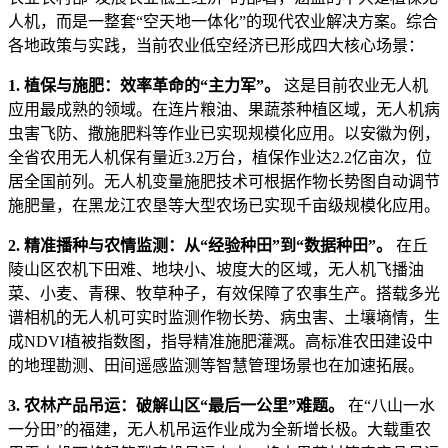
人机，而是一整套“空天地一体化”的现代农业解决方案。综合
各地政策与实践，当前农业低空经济已形成四大核心场景：
1. 植保与施肥：效率革命的“主力军”。
这是目前农业无人机
应用最成熟的领域。在连片粮油、果蔬茶种植区域，无人机病
虫害飞防、撒施肥料等作业已实现规模化应用。以安徽为例，
全省农用无人机保有量近3.2万台，植保作业达2.2亿亩次，位
居全国前列。无人机变量施肥技术可根据作物长势图自动调节
施肥量，在黑龙江农垦等大型农场已实现千亩级规模化应用。
2. 精准播种与农情监测：从“经验种田”到“数据种田”。
在丘
陵山区农机下田难、地块小、坡度大的区域，无人机飞播油
菜、小麦、青稞、牧草种子，有效保障了农事生产。搭载多光
谱相机的无人机可实时监测作物长势、病虫害、土壤墒情，生
成NDVI植被指数图，指导精准施肥灌溉。高标准农田建设中
的地理勘测、田间遥感监测等智慧管理场景也在加速拓展。
3. 农林产品吊运：破解山区“最后一公里”难题。
在“八山一水
一分田”的福建，无人机吊运作业成为全新增长极。大载重农