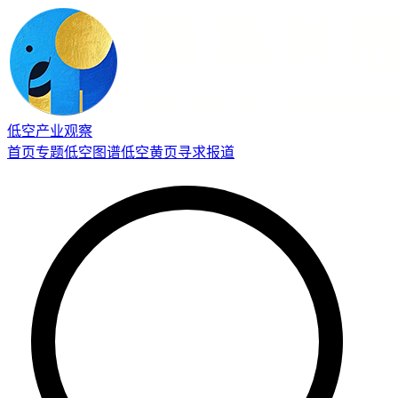
低空产业观察
首页
专题
低空图谱
低空黄页
寻求报道