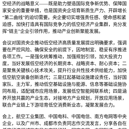
空经济的战略意义——既是助力塑造国际竞争新优势、保障国
家安全的重要举措，也是国资央企培育新质生产力、开辟增长
“第二曲线”的迫切需要。央企要切实增强责任感、使命感和紧
迫感，加快打造具有国际竞争力的低空经济产业集群，充分发
挥“链主”企业引领作用，推动产业创新聚能发展。
会议对国资央企推动低空经济高质量发展提出明确要求，强调
要在严控风险、确保安全的前提下，因地制宜、稳妥有序推进
各项工作。一是强化统筹推动，加强规划引领，加大投资力
度，当好发展低空经济的长期资本、战略资本、耐心资本；二
是聚焦关键核心技术攻关，提升行业共性技术供给能力，加快
低空航空装备创新迭代；三是扛起基础设施建设责任，当好国
家队、主力军，推动低空基础设施与能源、信息等基础设施协
同布局，适配城市应用场景，发展低空智能网联系统；四是涵
养开放共赢的产业生态，对接地方产业规划，开放应用场景，
联合产业链上下游培育低空消费新业态，凝聚发展合力。
会上，航空工业集团、中国电科、中国电信、南方电网等中央
企业，以及广州市、成都市负责同志作交流发言，分享各自在