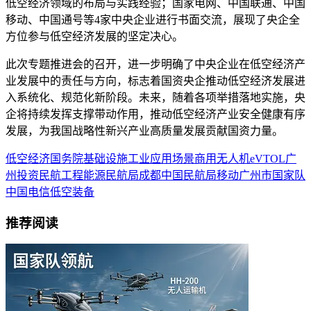
低空经济领域的布局与实践经验；国家电网、中国联通、中国
移动、中国通号等4家中央企业进行书面交流，展现了央企全
方位参与低空经济发展的坚定决心。
此次专题推进会的召开，进一步明确了中央企业在低空经济产
业发展中的责任与方向，标志着国资央企推动低空经济发展进
入系统化、规范化新阶段。未来，随着各项举措落地实施，央
企将持续发挥支撑带动作用，推动低空经济产业安全健康有序
发展，为我国战略性新兴产业高质量发展贡献国资力量。
低空经济
国务院
基础设施
工业
应用场景
商用
无人机
eVTOL
广
州
投资
民航
工程
能源
民航局
成都
中国民航局
移动
广州市
国家队
中国电信
低空装备
推荐阅读