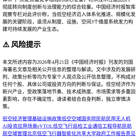
彻底转向制度创新与治理能力的综合较量。中国经济时报智库
观察专栏对此评价称，当低空经济迈入体系化推进、规模化发
展的关键阶段，亟须从制度、设施、空间3个维度系统发力构
建可持续发展的产业生态。
⚠️ 风险提示
本文所述内容为2026年4月21日《中国经济时报》刊发的刘国
海署名文章及相关公开信息的整理与解读。文中涉及的发展研
判、政策分析等均为专家个人观点及公开信息整理，不构成对
任何个股、具体公司或投资方向的判断与保证。低空经济作为
新兴产业，受政策落地节奏、技术成熟度、市场需求等多重因
素影响，存在不确定性，请读者结合自身判断，独立审慎决
策。
低空经济
管理
基础设施
政策
低空空域
国务院
民航
民用
无人机
AI
投资
应用场景
eVTOL
低空飞行
巡检
工业
通信
工程
导航
民航
局
空域管理
北京
低空飞行器
智能化
共享
大学
政府工作报告
意见