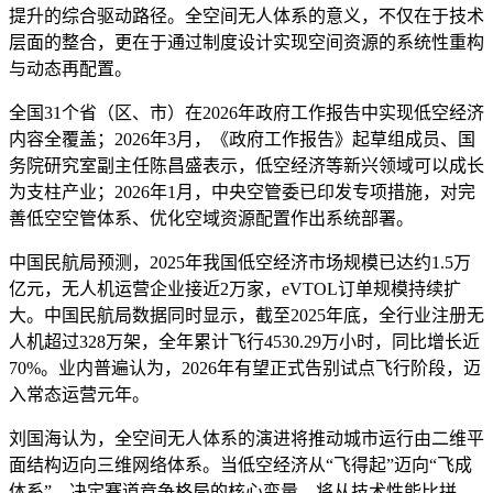
提升的综合驱动路径。全空间无人体系的意义，不仅在于技术
层面的整合，更在于通过制度设计实现空间资源的系统性重构
与动态再配置。
全国31个省（区、市）在2026年政府工作报告中实现低空经济
内容全覆盖；2026年3月，《政府工作报告》起草组成员、国
务院研究室副主任陈昌盛表示，低空经济等新兴领域可以成长
为支柱产业；2026年1月，中央空管委已印发专项措施，对完
善低空空管体系、优化空域资源配置作出系统部署。
中国民航局预测，2025年我国低空经济市场规模已达约1.5万
亿元，无人机运营企业接近2万家，eVTOL订单规模持续扩
大。中国民航局数据同时显示，截至2025年底，全行业注册无
人机超过328万架，全年累计飞行4530.29万小时，同比增长近
70%。业内普遍认为，2026年有望正式告别试点飞行阶段，迈
入常态运营元年。
刘国海认为，全空间无人体系的演进将推动城市运行由二维平
面结构迈向三维网络体系。当低空经济从“飞得起”迈向“飞成
体系”，决定赛道竞争格局的核心变量，将从技术性能比拼，