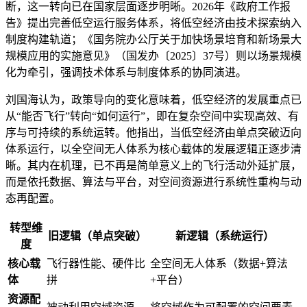
断，这一转向已在国家层面逐步明晰。2026年《政府工作报
告》提出完善低空运行服务体系，将低空经济由技术探索纳入
制度构建轨道；《国务院办公厅关于加快场景培育和新场景大
规模应用的实施意见》（国发办〔2025〕37号）则以场景规模
化为牵引，强调技术体系与制度体系的协同演进。
刘国海认为，政策导向的变化意味着，低空经济的发展重点已
从“能否飞行”转向“如何运行”，即在复杂空间中实现高效、有
序与可持续的系统运转。他指出，当低空经济由单点突破迈向
体系运行，以全空间无人体系为核心载体的发展逻辑正逐步清
晰。其内在机理，已不再是简单意义上的飞行活动外延扩展，
而是依托数据、算法与平台，对空间资源进行系统性重构与动
态再配置。
转型维
旧逻辑（单点突破）
新逻辑（系统运行）
度
核心载
飞行器性能、硬件比
全空间无人体系（数据+算法
体
拼
+平台）
资源配