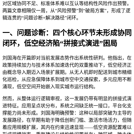
对区域协同不足、标准体系难以互认等结构性风险作出预警。
两篇文章相隔仅一周，从“风险预警”到“破局方案”，形成了逻
辑连贯的“问题诊断+解决路径”闭环。
一、问题诊断：四个核心环节未形成协同
闭环，低空经济陷“拼接式演进”困局
刘国海在开篇即对当前发展态势作出系统性研判。他指出，在
政策持续加力与技术体系加速迭代的双重推动下，低空经济正
由概念导入期迈入场景扩展期。从无人机即时配送到城市精细
化巡检，从应急保障体系到城市空中交通探索，多元应用不断
涌现，低空空间开始嵌入现实城市运行结构。
然而，从整体运行逻辑审视，这一发展仍带有明显的拼接式演
进特征。应用呈点状分布，系统之间缺乏统一接口，平台化支
撑能力尚未形成。刘国海明确预警：这种以局部突破为主导的
发展路径，在早期有助于降低创新门槛、激活市场活力，但随
着应用规模扩展，其内在约束迅速显现——低空资源配置难以