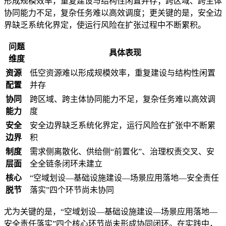
形成规模效率，重复建设与结构性闲置并存；跨区域、跨主体
协同能力不足，复杂任务难以高效调度；更关键的是，安全边
界缺乏系统化界定，使运行风险在扩张过程中不断累积。
问题
具体表现
维度
资源
低空资源难以形成规模效率，重复建设与结构性闲置
配置
并存
协同
跨区域、跨主体协同能力不足，复杂任务难以高效调
能力
度
安全
安全边界缺乏系统化界定，运行风险在扩张中不断累
边界
积
制度
需求侧离散化、供给侧“前置化”、治理权责交叉、安
层面
全全链条闭环未建立
核心
“空域划设—基础设施建设—场景应用落地—安全责任
脱节
落实”四个环节尚未协同
尤为关键的是，“空域划设—基础设施建设—场景应用落地—
安全责任落实”四个核心环节尚未形成协同闭环。在实践中，