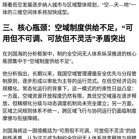
随着低空发展逐步纳入城市与区域整体规划，“空—天—地”一
体的三维空间体系将加快成型。
三、核心瓶颈：空域制度供给不足，“可
用但不可调、可放但不灵活”矛盾突出
在刘国海的分析框架中，制约全空间无人体系纵深推进的核心
瓶颈集中于“空域制度供给不足”。
他分析指出，长期以来，我国空域管理遵循安全优先与分段管
制原则，逐步形成以审批为主导的运行范式。在低空经济迈向
规模化、常态化运行的背景下，这一模式的约束性日益凸显：
一方面，空域资源开放程度仍然有限，真低空空域虽在逐步释
放，但精细化分级与动态调度机制尚未完全建立；另一方面，
区域之间规则体系不统一，跨区域飞行与协同运行仍面临制度
摩擦与衔接障碍。
刘国海将这一困境概括为“可用但不可调、可放但不灵活”的结
构性矛盾，认为这正成为制约全空间无人体系效率释放与规模