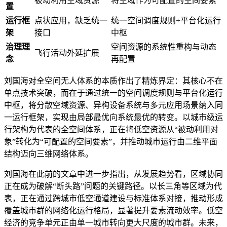
被动利用空域资源
将空域作为可配置的空间要素
置
运行框
点状应用，缺乏统一
统一空间调度规则+平台化运行
架
接口
中枢
治理理
空间资源的系统性重构与动态
飞行活动外延扩展
念
再配置
刘国海对全空间无人体系的本质作出了精炼界定：其核心不在
单点技术突破，而在于通过统一的空间调度规则与平台化运行
中枢，将分散空域资源、异构设备系统与多元应用场景纳入同
一运行框架，实现由局部最优向系统最优的转变。以城市级运
行架构为代表的全空间体系，正在将低空资源从“被动利用对
象”转化为“可配置的空间要素”，并推动城市运行由二维平面
结构迈向三维网络体系。
刘国海在此前的文章中进一步指出，从发展趋势看，区域协同
正在成为破解“断头路”问题的关键路径。以长三角等区域为代
表，正在通过跨城市低空通道建设与标准体系对接，推动形成
覆盖城市群的网络化运行格局，显著提升要素流动效率。低空
经济的竞争单元正由单一城市转向更大尺度的城市群。未来，