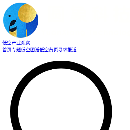
低空产业观察
首页
专题
低空图谱
低空黄页
寻求报道