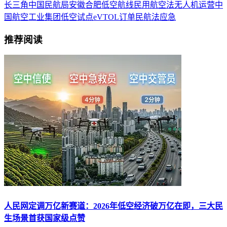
长三角
中国民航局
安徽
合肥
低空航线
民用航空法
无人机运营
中
国航空工业集团
低空试点
eVTOL订单
民航法
应急
推荐阅读
人民网定调万亿新赛道：2026年低空经济破万亿在即，三大民
生场景首获国家级点赞