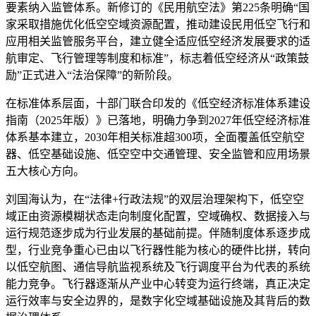
要素纳入监管体系。新修订的《民用航空法》第225条明确“国
家采取措施优化低空空域资源配置，推动建设民用低空飞行和
应用相关监管服务平台，建立健全适应低空经济发展要求的适
航审定、飞行管理等制度和标准”，标志着低空经济从“政策鼓
励”正式进入“法治保障”的新阶段。
在标准体系层面，十部门联合印发的《低空经济标准体系建设
指南（2025年版）》已落地，明确力争到2027年低空经济标准
体系基本建立，2030年相关标准超300项，全面覆盖低空航空
器、低空基础设施、低空空中交通管理、安全监管和应用场景
五大核心方向。
刘国海认为，在“法律+行政法规”的双层治理架构下，低空空
域正由资源模糊状态走向制度化配置，空域确权、数据接入与
运行规范逐步成为行业发展的基础前提。伴随制度体系逐步成
型，行业竞争重心已由以飞行器性能为核心的硬件比拼，转向
以低空航图、通信导航监视系统及飞行调度平台为代表的系统
能力竞争。飞行器逐渐从产业中心转变为运行终端，真正决定
运行效率与安全边界的，是数字化空域基础设施及其背后的数