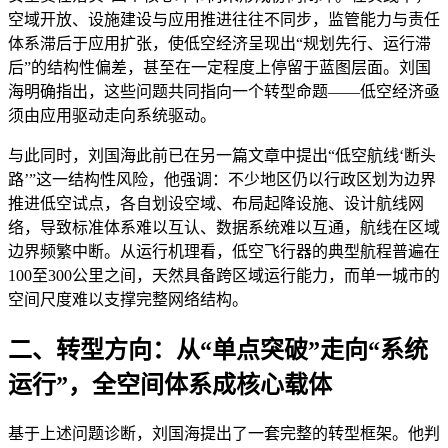
空域开放、设施建设与应用推进往往不同步，监管能力与责任
体系滞后于应用扩张，使低空经济呈现出“规划先行、运行滞
后”的结构性偏差，甚至在一定程度上停留于蓝图层面。刘国
海明确指出，这些问题共同指向一个转型命题——低空经济亟
须由应用驱动走向系统驱动。
与此同时，刘国海此前已在另一篇文章中提出“低空航线‘断头
路’”这一结构性风险，他强调：不少地区仍以行政区划为边界
推进低空试点，各自划设空域、布局起降设施、设计航线网
络，导致标准体系难以互认、数据系统难以互通，航线在区域
边界频繁中断。从运行机理看，低空飞行器的典型航程普遍在
100至300公里之间，天然具备跨区域运行能力，而单一城市的
空间尺度难以支撑完整网络结构。
二、转型方向：从“单点突破”走向“系统
运行”，全空间体系成核心载体
基于上述问题诊断，刘国海提出了一套完整的转型框架。他判