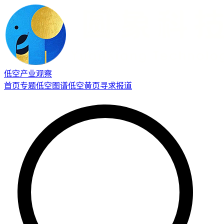
低空产业观察
首页
专题
低空图谱
低空黄页
寻求报道