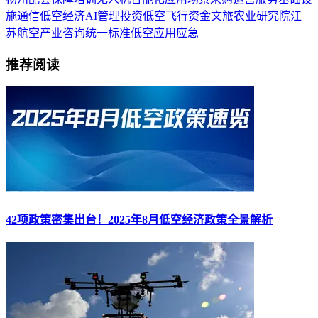
施
通信
低空经济
AI
管理
投资
低空飞行
资金
文旅
农业
研究院
江
苏
航空产业
咨询
统一标准
低空应用
应急
推荐阅读
42项政策密集出台！2025年8月低空经济政策全景解析