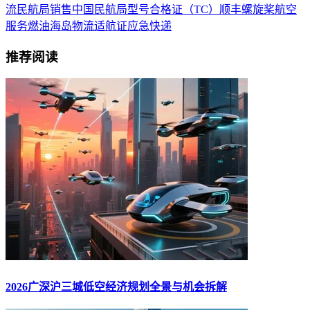
流
民航局
销售
中国民航局
型号合格证（TC）
顺丰
螺旋桨
航空
服务
燃油
海岛物流
适航证
应急
快递
推荐阅读
2026广深沪三城低空经济规划全景与机会拆解