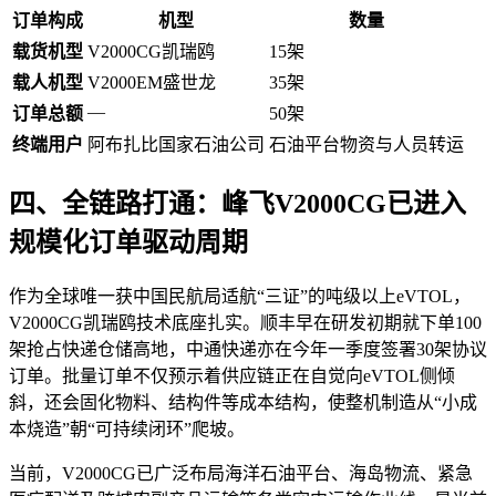
订单构成
机型
数量
载货机型
V2000CG凯瑞鸥
15架
载人机型
V2000EM盛世龙
35架
—
订单总额
50架
终端用户
阿布扎比国家石油公司
石油平台物资与人员转运
四、全链路打通：峰飞V2000CG已进入
规模化订单驱动周期
作为全球唯一获中国民航局适航“三证”的吨级以上eVTOL，
V2000CG凯瑞鸥技术底座扎实。顺丰早在研发初期就下单100
架抢占快递仓储高地，中通快递亦在今年一季度签署30架协议
订单。批量订单不仅预示着供应链正在自觉向eVTOL侧倾
斜，还会固化物料、结构件等成本结构，使整机制造从“小成
本烧造”朝“可持续闭环”爬坡。
当前，V2000CG已广泛布局海洋石油平台、海岛物流、紧急