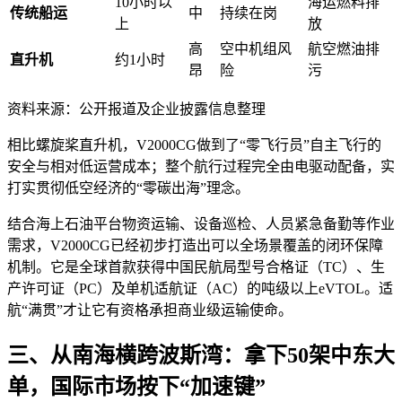
10小时以
海运燃料排
传统船运
中
持续在岗
上
放
高
空中机组风
航空燃油排
直升机
约1小时
昂
险
污
资料来源：公开报道及企业披露信息整理
相比螺旋桨直升机，V2000CG做到了“零飞行员”自主飞行的
安全与相对低运营成本；整个航行过程完全由电驱动配备，实
打实贯彻低空经济的“零碳出海”理念。
结合海上石油平台物资运输、设备巡检、人员紧急备勤等作业
需求，V2000CG已经初步打造出可以全场景覆盖的闭环保障
机制。它是全球首款获得中国民航局型号合格证（TC）、生
产许可证（PC）及单机适航证（AC）的吨级以上eVTOL。适
航“满贯”才让它有资格承担商业级运输使命。
三、从南海横跨波斯湾：拿下50架中东大
单，国际市场按下“加速键”