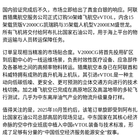
国内验证完成后不久，市场立即给出了真金白银的响应。阿联
酋猎鹰航空服务公司正式订购50架峰飞航空eVTOL，内含15
架载货版V2000CG凯瑞鸥与35架载人机型V2000EM盛世龙。
所有飞机将交付给阿布扎比国家石油公司，用于海上平台的物
资运输与人员转运保障任务。
订单呈现相当精准的市场贴合度。V2000CG将首先投用矿区
到后勤中心的一线运维场景，负责时效性医疗设备、应急部件
及各基地之间的高频率物料转运。猎鹰航空本身已在阿联酋和
科威特拥有成熟的直升机海上机队，其引进eVTOL是一种主
动向低碳低噪、更安全、更可预测的立体交通方向进行的技术
栈切换。加之峰飞航空已完成在高原地区及高温地带的多轮飞
行测试，几乎为中东离岸油气产业的物流升级量身打样。
值得关注的是，2025年10月签约后，该笔订单旋即受到阿布扎
比国家石油公司总部高层的现场见证。中东国家在其核心经济
命脉的空中作业班底中植入中国eVTOL装备与技术标准，形
成了足够有分量的“中国低空经济服务能源安全”叙事。