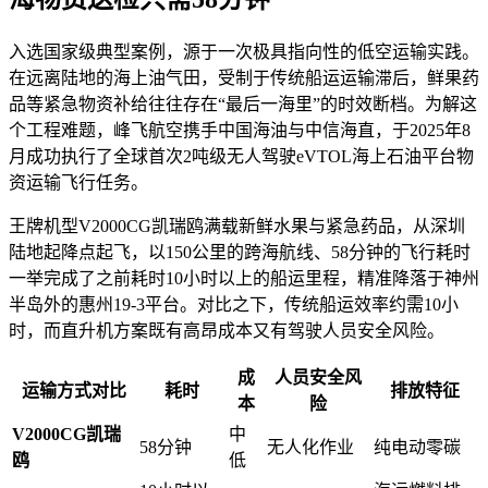
入选国家级典型案例，源于一次极具指向性的低空运输实践。
在远离陆地的海上油气田，受制于传统船运运输滞后，鲜果药
品等紧急物资补给往往存在“最后一海里”的时效断档。为解这
个工程难题，峰飞航空携手中国海油与中信海直，于2025年8
月成功执行了全球首次2吨级无人驾驶eVTOL海上石油平台物
资运输飞行任务。
王牌机型V2000CG凯瑞鸥满载新鲜水果与紧急药品，从深圳
陆地起降点起飞，以150公里的跨海航线、58分钟的飞行耗时
一举完成了之前耗时10小时以上的船运里程，精准降落于神州
半岛外的惠州19-3平台。对比之下，传统船运效率约需10小
时，而直升机方案既有高昂成本又有驾驶人员安全风险。
成
人员安全风
运输方式对比
耗时
排放特征
本
险
V2000CG凯瑞
中
58分钟
无人化作业
纯电动零碳
鸥
低