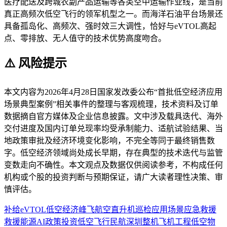
医疗配送及跨城农副产品运输等各类空中运输作业线，是当前
真正高频次低空飞行的领军机型之一。而海洋石油平台场景还
具备孤岛化、高频次、强时效三大调性，恰好与eVTOL高起
点、零排放、无人值守的技术优势高度吻合。
⚠️ 风险提示
本文内容为2026年4月28日国家发改委公布“首批低空经济应用
场景典型案例”相关事件的整理与客观梳理，技术资料及订单
数据摘自官方媒体及企业信息披露。文中涉及载具迭代、海外
交付进度及国内订单兑现率均受承制能力、适航试验结果、当
地政策审批及经济环境变化影响，不完全等同于最终销售数
字。低空经济领域尚处成长早期，存在典型的技术迭代与监管
变数走向不确性。本文观点及数据仅供阅读参考，不构成任何
机构或个股的投资判断与预期保证，请广大读者理性决策、审
慎评估。
补给
eVTOL
低空经济
峰飞航空
直升机
巡检
应用场景
应急救援
救援
能源
AI
政策
投资
低空飞行
民航
深圳
整机
飞机
工程
低空物