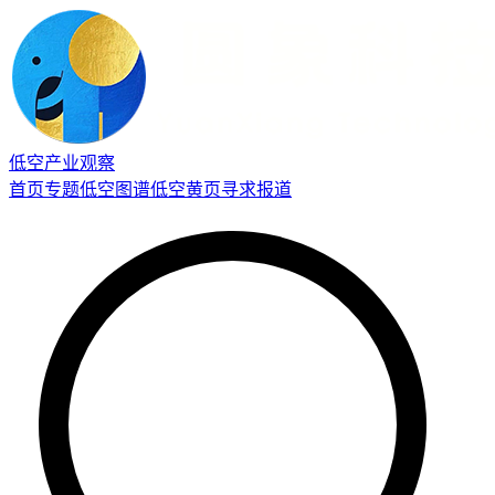
低空产业观察
首页
专题
低空图谱
低空黄页
寻求报道