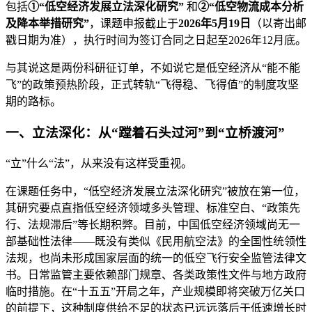
包括
①“低空经济发展立法深化研究”
和
②“低空物流成本分析
及降本举措研究”
，课题申报截止于
2026年5月19日
（以寄出邮
戳日期为准），执行时间为签订合同之日起至2026年12月底。
与其说这是两份科研征订单，不如说它是低空经济从“能不能
飞”的政策预热阶段，正式转轨“飞得稳、飞得值”的制度攻坚
期的路标。
一、立法深化：从“蹚着石头过河”到“立桥渡河”
“立”什么“法”，从来没有这样受重视。
在课题任务中，“低空经济发展立法深化研究”被放在第一位，
其研究要点直指低空经济领域多头管理、标准空白、“政策先
行、法规滞后”等长期积弊。目前，中国低空经济领域尚无一
部基础性法律——既没有类似《民用航空法》的全国性统领性
法规，也尚未形成国家层面的统一的低空飞行安全监管法律文
书。日常监管主要依赖部门规章、各类政策性文件与地方政府
临时措施。在“十五五”开局之年，产业规模即将突破万亿关口
的前提下，这种制度供给不足的状态已远远落后于低速增长时