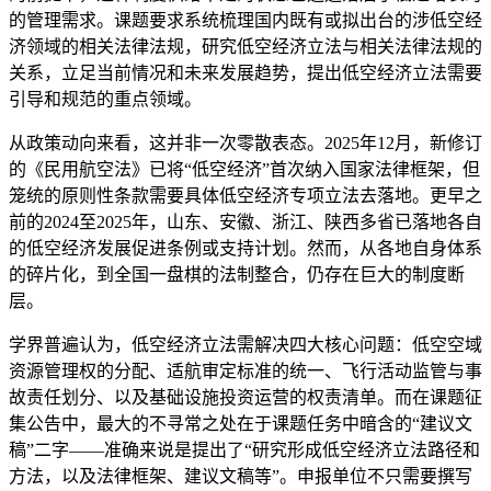
的管理需求。课题要求系统梳理国内既有或拟出台的涉低空经
济领域的相关法律法规，研究低空经济立法与相关法律法规的
关系，立足当前情况和未来发展趋势，提出低空经济立法需要
引导和规范的重点领域。
从政策动向来看，这并非一次零散表态。2025年12月，新修订
的《民用航空法》已将“低空经济”首次纳入国家法律框架，但
笼统的原则性条款需要具体低空经济专项立法去落地。更早之
前的2024至2025年，山东、安徽、浙江、陕西多省已落地各自
的低空经济发展促进条例或支持计划。然而，从各地自身体系
的碎片化，到全国一盘棋的法制整合，仍存在巨大的制度断
层。
学界普遍认为，低空经济立法需解决四大核心问题：低空空域
资源管理权的分配、适航审定标准的统一、飞行活动监管与事
故责任划分、以及基础设施投资运营的权责清单。而在课题征
集公告中，最大的不寻常之处在于课题任务中暗含的“建议文
稿”二字——准确来说是提出了“研究形成低空经济立法路径和
方法，以及法律框架、建议文稿等”。申报单位不只需要撰写