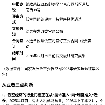
申报途
邮政系统EMS邮寄至北京市西城区月坛
径
南街38号
评审方
低空司组织评审，按程序择优遴选
式
立项通
结果在发改委官网公布
知
合同签
入选单位与低空司签订正式合同+经费资
订
助
结项时
2026年12月25日前提交最终研究成果
间
（数据来源：国家发展改革委低空司2026年研究课题征集公
告）
从业者三点判断
1、低空经济的行业门槛正在从“技术准入”向“制度准入”迁
移
。2025年以前，有无人机就能营业；2026年下半年之后，不