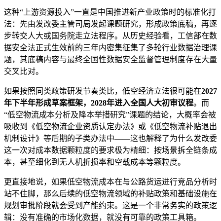
这种“上游资源投入”一直是中国推进新产业政策时的标准化打
法：先由发改委主管司局发起课题研究，形成政策底稿，再逐
步转交人大或国务院走立法程序。从历史经验看，工信部在数
据安全法正式生效前的三年内密集征集了多轮行业数据治理课
题，其底稿内容与最终全国性数据安全监督管理制度存在大量
交叉比对。
如果按照同类政策研发节奏类比，低空经济立法很可能在
2027
年下半年形成草案框架，2028年进入全国人大初审议程
。而
“低空物流成本分析及降本举措研究”课题的结论，大概率会被
吸收到《低空物流企业资质认定办法》或《低空物流补贴退出
机制设计》等后期的子类办法中——这也解释了为什么发改委
这一次对成本数据颗粒度的要求极为精细：按场景拆全链条成
本，甚至细化到无人机折损率和空载成本等颗粒度。
更直接地说，如果低空物流成本在与公路货运进行竞品分析时
站不住脚，那么后续的低空物流领域的补贴政策和基础设施在
规划审批阶段就会受到产能约束。这是一个非常务实的政策逻
辑：没有准确的市场化数据，就没有可靠的政策工具箱。