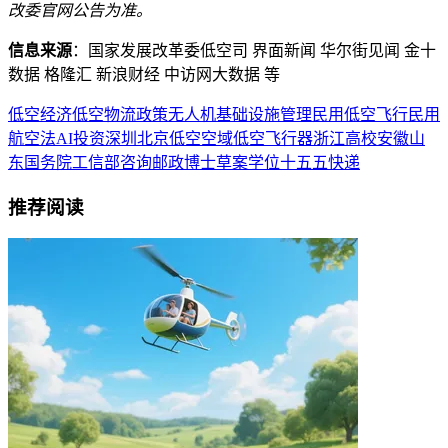
改委官网公告为准。
信息来源
：国家发展改革委低空司 界面新闻 华尔街见闻 金十
数据 格隆汇 新浪财经 中访网大数据 等
低空经济
低空物流
政策
无人机
基础设施
管理
民用
低空飞行
民用
航空法
AI
投资
深圳
北京
低空空域
低空飞行器
浙江
高校
安徽
山
东
国务院
工信部
咨询
邮政
博士
草案
学位
十五五
快递
推荐阅读