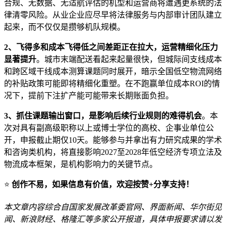
合规、无数据、无适航评估的机型和运营商将遭遇更系统的法
律清零风险。从业企业应尽早将法律服务与内部审计团队建立
起来，而不仅仅是攒够机队规模。
2、飞得多和成本飞得低之间差距正在拉大，运营精细化压力
显著提升
。城市末端配送看起来起量很快，但城际间支线成本
和跨区域干线成本测算课题同时展开，暗示全国低空物流网络
的补贴政策可能即将精细化重塑。在不跑赢单位成本ROI的情
况下，提前下注扩产能可能带来长期账面负担。
3、抓住课题输出窗口，是影响后续行业规则的难得机会
。本
次对具有副高级职称以上或博士学位的高校、企事业单位公
开，申报截止期仅10天。能够参与并拿出有力研究成果的学术
和咨询类机构，将直接影响2027至2028年低空经济专项立法及
物流成本框架，是机构影响力的关键节点。
⭐
创作不易，如果信息有价值，欢迎按赞+分享支持！
本文章内容综合自国家发展改革委官网、界面新闻、华尔街见
闻、新浪财经、格隆汇等多家公开报道，具体申报要求请以发