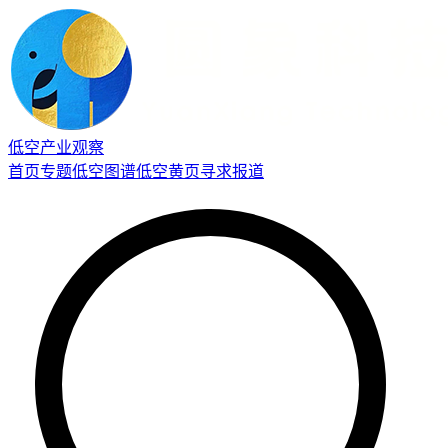
低空产业观察
首页
专题
低空图谱
低空黄页
寻求报道