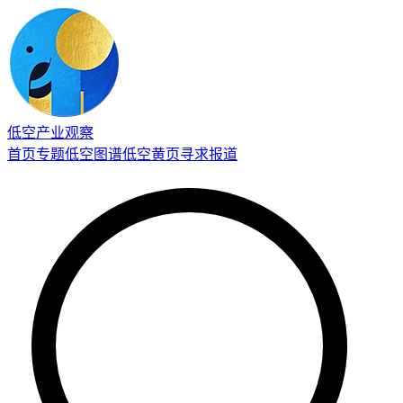
低空产业观察
首页
专题
低空图谱
低空黄页
寻求报道