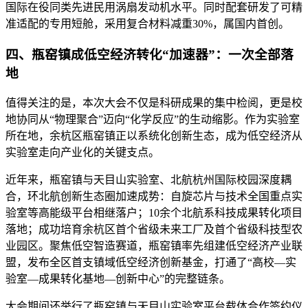
国际在役同类先进民用涡扇发动机水平。同时配套研发了可精
准适配的专用短舱，采用复合材料减重30%，属国内首创。
四、瓶窑镇成低空经济转化“加速器”：一次全部落
地
值得关注的是，本次大会不仅是科研成果的集中检阅，更是校
地协同从“物理聚合”迈向“化学反应”的生动缩影。作为实验室
所在地，余杭区瓶窑镇正以系统化创新生态，成为低空经济从
实验室走向产业化的关键支点。
近年来，瓶窑镇与天目山实验室、北航杭州国际校园深度耦
合，环北航创新生态圈加速成势：自旋芯片与技术全国重点实
验室等高能级平台相继落户；10余个北航系科技成果转化项目
落地；成功培育余杭区首个省级未来工厂及首个省级科技型农
业园区。聚焦低空智造赛道，瓶窑镇率先组建低空经济产业联
盟，发布全区首支镇域低空经济创新基金，打通了“高校—实
验室—成果转化基地—创新中心”的完整链条。
大会期间还举行了瓶窑镇与天目山实验室平台载体合作签约仪