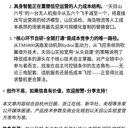
具身智能正在重塑低空运营的人力成本结构。
“天目山
六号”的一台无人机指令从五六个飞手减至一个，将直接
改写运营商的经济模型，山区巡检、海岛物流等人工成
本高昂的场景将最先迎来可规模化复制的替换窗口。
“核心环节自研+全链打通”是成本竞争力的唯一路径。
从TMS800涡扇发动机到hydroc氢动力，从飞控系统到吹
翼增升技术，天目山实验室用“从头自建”的策略说明了
降低成本的源头在于核心技术自主掌握。对产业链中小
参与者而言，找准在自主可控链条中的生态角色——无
论三电配套、适航服务还是低成本飞控——正变得比追
求整机更合算法。
⭐
创作不易，如果信息有价值，欢迎按赞+分享支持！
本文章内容综合自杭州日报、浙江在线、新华社、央视等多家
公开媒体报道，产品技术参数及商业化规划以天目山实验室官
方发布为准。