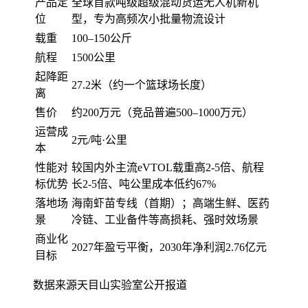
产品定
全球首款吨级超级混动货运无人机新机
位
型，专为高频次小批量物流设计
载重
100–150公斤
航程
1500公里
起降距
27.2米（约一个篮球场长度）
离
售价
约200万元（竞品普遍500–1000万元）
运营成
2元/吨·公里
本
性能对
较国内外主流eVTOL载重高2-5倍、航程
标优势
长2-5倍、吨公里成本低约67%
落地场
海南虾苗专线（首期）；高端生鲜、医药
景
冷链、工业备件等高损耗、强时效场景
商业化
2027年盈亏平衡，2030年净利润2.76亿元
目标
数据来源天目山实验室公开报道