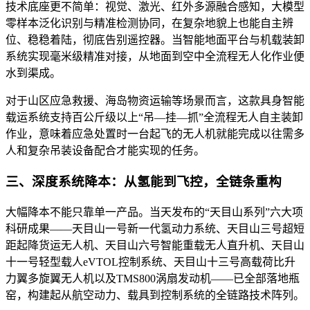
技术底座更不简单：视觉、激光、红外多源融合感知，大模型
零样本泛化识别与精准检测协同，在复杂地貌上也能自主辨
位、稳稳着陆，彻底告别遥控器。当智能地面平台与机载装卸
系统实现毫米级精准对接，从地面到空中全流程无人化作业便
水到渠成。
对于山区应急救援、海岛物资运输等场景而言，这款具身智能
载运系统支持百公斤级以上“吊—挂—抓”全流程无人自主装卸
作业，意味着应急处置时一台起飞的无人机就能完成以往需多
人和复杂吊装设备配合才能实现的任务。
三、深度系统降本：从氢能到飞控，全链条重构
大幅降本不能只靠单一产品。当天发布的“天目山系列”六大项
科研成果——天目山一号新一代氢动力系统、天目山三号超短
距起降货运无人机、天目山六号智能重载无人直升机、天目山
十一号轻型载人eVTOL控制系统、天目山十三号高载荷比升
力翼多旋翼无人机以及TMS800涡扇发动机——已全部落地瓶
窑，构建起从航空动力、载具到控制系统的全链路技术阵列。