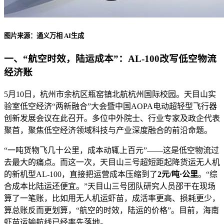
图片来源：通义万相 AI生成
一、“航空时效，陆运成本”：AL-100改写低空物流
经济账
5月10日，杭州市余杭区瓶窑镇北航杭州国际校园。天目山实
验室低空经济“两新融合”大会暨中国AOPA电动超轻型飞行器
创新发展会议在此召开。多位中外院士、行业专家及政企代表
聚首，聚焦低空经济领域科技与产业深度融合的前沿命题。
“一吨货物飞几十公里，成本动辄上百元”——这是低空物流过
去最大的痛点。而这一次，天目山三号超短距起降货运无人机
的新机型AL-100，直接把运营成本压缩到了
2元/吨·公里
。“综
合成本比陆运还便宜。”天目山三号团队研究人员邵干在现场
算了一笔账，比如用无人机运虾苗，成活率更高、损耗更少，
算总账反而更划算，“航空的时效，陆运的价格”。目前，海南
虾苗运输航线已经率先落地。