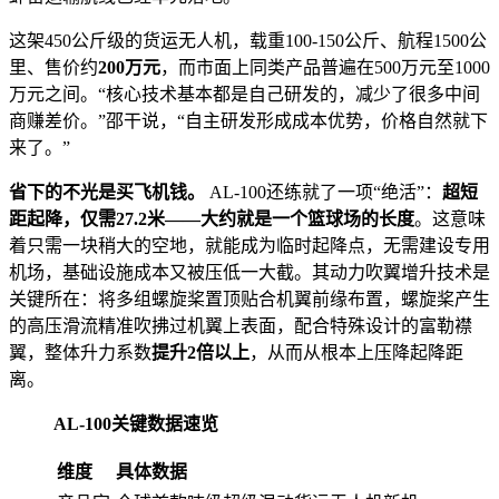
这架450公斤级的货运无人机，载重100-150公斤、航程1500公
里、售价约
200万元
，而市面上同类产品普遍在500万元至1000
万元之间。“核心技术基本都是自己研发的，减少了很多中间
商赚差价。”邵干说，“自主研发形成成本优势，价格自然就下
来了。”
省下的不光是买飞机钱。
AL-100还练就了一项“绝活”：
超短
距起降，仅需27.2米——大约就是一个篮球场的长度
。这意味
着只需一块稍大的空地，就能成为临时起降点，无需建设专用
机场，基础设施成本又被压低一大截。其动力吹翼增升技术是
关键所在：将多组螺旋桨置顶贴合机翼前缘布置，螺旋桨产生
的高压滑流精准吹拂过机翼上表面，配合特殊设计的富勒襟
翼，整体升力系数
提升2倍以上
，从而从根本上压降起降距
离。
AL-100关键数据速览
维度
具体数据