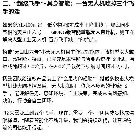
二、“超级飞手”+具身智能：一台无人机吃掉三个飞
手的活
如果说AL-100画出了低空物流的“成本下降曲线”，那么同步
亮相的天目山六号——
600KG级智能重载无人直升机
，则正在
解决大型工业无人机“百万飞手缺口”的痛点。
搭载“天目山六号”小天无人机自主作业智能体，该机型以大载
重、高智能为特点，已完成基本性能与智能系统挂飞测试，有
效载荷超过250公斤，在200公斤载荷下续航时间超过2小时。
杨懿团队给这款产品装上了“会思考的翅膀”：搭载多模态大模
型机载大脑指控盒后，无人机如同一位永不疲惫的“超级飞
手”，能理解任务、感知环境、自主决策，完成从看到感知、
决策、行动全自主闭环。
“原来需要三到五个飞手，现在只需要一个。”团队成员林成浩
解释道，“随着智能化不断升级，我们会持续迭代，让普通物
流公司也能用得起。”