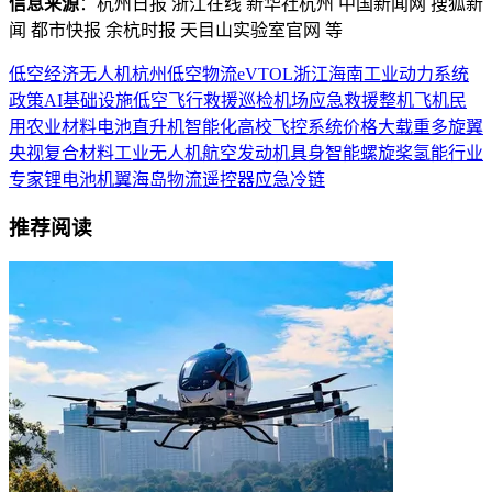
信息来源
：杭州日报 浙江在线 新华社杭州 中国新闻网 搜狐新
闻 都市快报 余杭时报 天目山实验室官网 等
低空经济
无人机
杭州
低空物流
eVTOL
浙江
海南
工业
动力系统
政策
AI
基础设施
低空飞行
救援
巡检
机场
应急救援
整机
飞机
民
用
农业
材料
电池
直升机
智能化
高校
飞控系统
价格
大载重
多旋翼
央视
复合材料
工业无人机
航空发动机
具身智能
螺旋桨
氢能
行业
专家
锂电池
机翼
海岛物流
遥控器
应急
冷链
推荐阅读