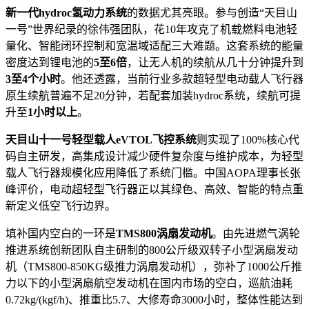
新一代hydroc氢动力系统
的数据尤其亮眼。参与创造“天目山
一号”世界纪录的徐伟强团队，花10年攻克了机载燃料电池轻
量化、智能闭环控制和宽温域适配三大难题。这套系统的能量
密度达到锂电池的
5至6倍
，让无人机的续航从几十分钟提升到
3至4个小时
。他还透露，当前行业多款超轻型电动载人飞行器
原生续航普遍不足20分钟，若配套加装hydroc系统，续航可提
升至
1小时以上
。
天目山十一号轻型载人eVTOL飞控系统
则实现了100%核心代
码自主研发，高集成设计减少硬件复杂度与维护成本，为轻型
载人飞行器规模化应用降低了系统门槛。中国AOPA理事长张
峰评价，电动超轻型飞行器正以其绿色、高效、智能的特点重
新定义低空飞行边界。
填补国内空白的一环是
TMS800涡扇发动机
。由先进燃气涡轮
推进系统创新团队自主研制的800公斤级双转子小型涡扇发动
机（TMS800-850KG级推力涡扇发动机），弥补了1000公斤推
力以下的小型涡扇航空发动机在国内市场的空白，巡航油耗
0.72kg/(kgf/h)、推重比5.7、大修寿命3000小时，整体性能达到