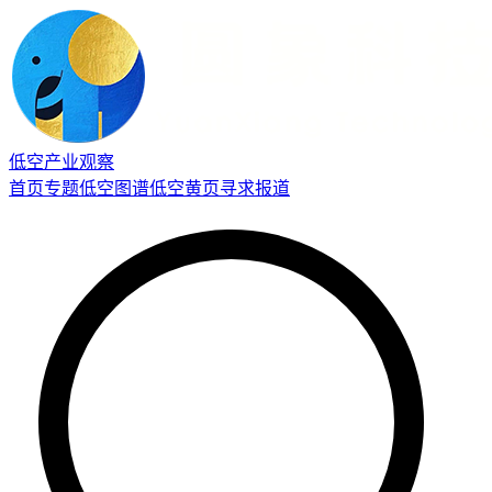
低空产业观察
首页
专题
低空图谱
低空黄页
寻求报道