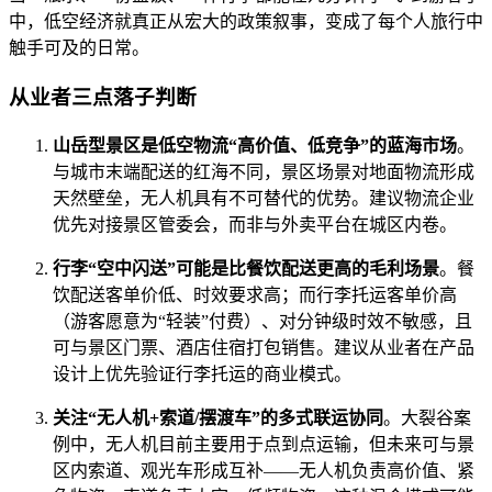
中，低空经济就真正从宏大的政策叙事，变成了每个人旅行中
触手可及的日常。
从业者三点落子判断
山岳型景区是低空物流“高价值、低竞争”的蓝海市场
。
与城市末端配送的红海不同，景区场景对地面物流形成
天然壁垒，无人机具有不可替代的优势。建议物流企业
优先对接景区管委会，而非与外卖平台在城区内卷。
行李“空中闪送”可能是比餐饮配送更高的毛利场景
。餐
饮配送客单价低、时效要求高；而行李托运客单价高
（游客愿意为“轻装”付费）、对分钟级时效不敏感，且
可与景区门票、酒店住宿打包销售。建议从业者在产品
设计上优先验证行李托运的商业模式。
关注“无人机+索道/摆渡车”的多式联运协同
。大裂谷案
例中，无人机目前主要用于点到点运输，但未来可与景
区内索道、观光车形成互补——无人机负责高价值、紧