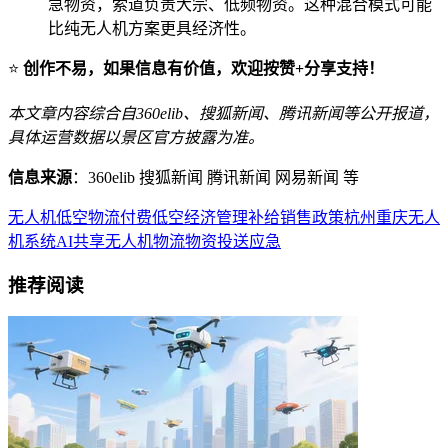
急物资，索道负责大宗、低频物资。这种混合模式可能
比纯无人机方案更具经济性。
⭐
创作不易，如果信息有价值，欢迎按赞+分享支持！
本文章内容综合自360elib、搜狐新闻、腾讯新闻等公开报道，
具体运营数据以景区官方披露为准。
信息来源
：360elib 搜狐新闻 腾讯新闻 网易新闻 等
无人机
低空物流
付费
低空经济
管理
补给
销售
政策
杭州
重庆
无人
机系统
AI
共享
无人机物流
物资投送
应急
推荐阅读