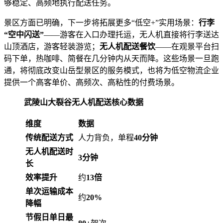
够稳定、高频地执行配送任务。
景区方面已明确，下一步将拓展更多“低空+”实用场景：
行李
“空中闪送”
——游客在入口办理托运，无人机直接将行李送达
山顶酒店，游客轻装游览；
无人机配送餐饮
——在观景平台扫
码下单，热咖啡、简餐在几分钟内从天而降。这些场景一旦跑
通，将彻底改变山岳型景区的服务模式，也将为低空物流企业
提供一个高客单价、高频次、高粘性的付费场景。
武陵山大裂谷无人机配送核心数据
维度
数据
传统配送方式
人力背负，单程
40分钟
无人机配送时
3分钟
长
效率提升
约
13倍
单次运输成本
约
20%
降幅
节假日单日最