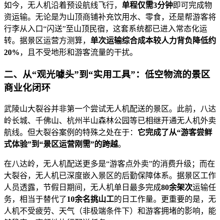
如今，无人机沿着预设航线飞行，
单程仅需3分钟
即可完成物
资运输。无论是为山顶商铺补充饮用水、零食，还是帮游客将
行李从入口“闪送”至山顶民宿，这套系统都已进入常态化运
转。据景区运营方测算，
单次运输综合成本较人力背负降低约
20%
，且不受地形和游客流量的干扰。
二、从“观光噱头”到“实用工具”：低空物流的景区
商业化闭环
武陵山大裂谷并非第一个尝试无人机配送的景区。此前，八达
岭长城、千佛山、杭州半山森林公园等已相继开通无人机外卖
航线。但大裂谷案例的特殊之处在于：
它完成了从“游客尝鲜
式体验”到“景区运营刚需”的跨越
。
在八达岭，无人机配送更多是“游客点外卖”的消费升级；而在
大裂谷，无人机已深度嵌入景区的后勤保障体系。据景区工作
人员透露，节假日期间，无人机单日最多完成
80余架次
运输任
务，相当于替代了
10余名挑山工
的日工作量。更重要的是，无
人机不受疲劳、天气（非极端条件下）和游客拥堵的影响，能