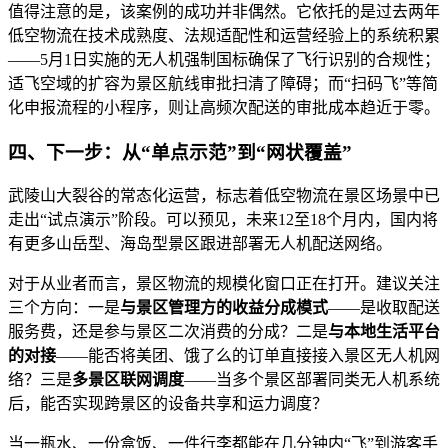
值得注意的是，该案例的成功并非偶然。它依托的是过去两年
低空物流在技术成熟度、法规适配性和运营经验上的系统积累
——5月1日实施的无人机强制国标确保了飞行识别的合规性；
适飞空域的扩容为景区航线审批扫清了障碍；而“扫码飞”等简
化申报流程的小程序，则让高频次配送的审批成本趋近于零。
四、下一步：从“单点示范”到“网状覆盖”
武陵山大裂谷的常态化运营，标志着低空物流在景区场景中已
走出“试点演示”阶段。可以预见，未来12至18个月内，国内将
有更多山岳型、海岛型景区跟进部署无人机配送网络。
对于从业者而言，景区物流的规模化窗口正在打开。建议关注
三个方向：一是
与景区管理方的收益分成模式
——是收取配送
服务费，还是参与景区二次消费的分成？二是
与本地生活平台
的对接
——能否将美团、饿了么的订单直接接入景区无人机网
络？三是
多景区联网调度
——当多个景区部署同类无人机系统
后，能否实现跨景区的设备共享和运力调度？
当一瓶水、一份盒饭、一件行李都能在几分钟内“飞”到游客手