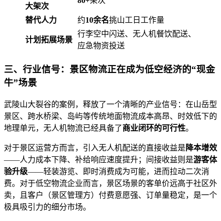
80+
架次
大架次
替代人力
约
10余名
挑山工日工作量
行李空中闪送、无人机餐饮配送、
计划拓展场景
应急物资投送
三、行业信号：景区物流正在成为低空经济的“现金
牛”场景
武陵山大裂谷的案例，释放了一个清晰的产业信号：在山岳型
景区、跨水桥梁、岛屿等传统地面物流成本高昂、时效低下的
地理单元，无人机物流已经具备了
商业闭环的可行性
。
对于景区运营方而言，引入无人机配送的直接收益是
降本增效
——人力成本下降、补给响应速度提升；间接收益则是
游客体
验升级
——轻装游览、即时消费成为可能，进而拉动二次消
费。对于低空物流企业而言，景区场景的客单价远高于社区外
卖，且客户（景区管理方）付费意愿强、订单量稳定，是一个
极具吸引力的细分市场。