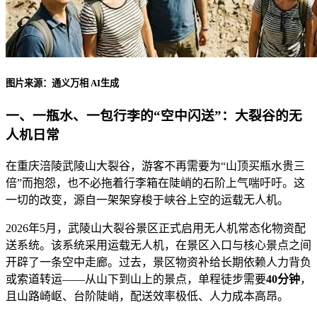
图片来源：通义万相 AI生成
一、一瓶水、一包行李的“空中闪送”：大裂谷的无
人机日常
在重庆涪陵武陵山大裂谷，游客不再需要为“山顶买瓶水贵三
倍”而抱怨，也不必拖着行李箱在陡峭的石阶上气喘吁吁。这
一切的改变，源自一架架穿梭于峡谷上空的运载无人机。
2026年5月，武陵山大裂谷景区正式启用无人机常态化物资配
送系统。该系统采用运载无人机，在景区入口与核心景点之间
开辟了一条空中走廊。过去，景区物资补给长期依赖人力背负
或索道转运——从山下到山上的景点，单程徒步需要
40分钟
，
且山路崎岖、台阶陡峭，配送效率极低、人力成本高昂。